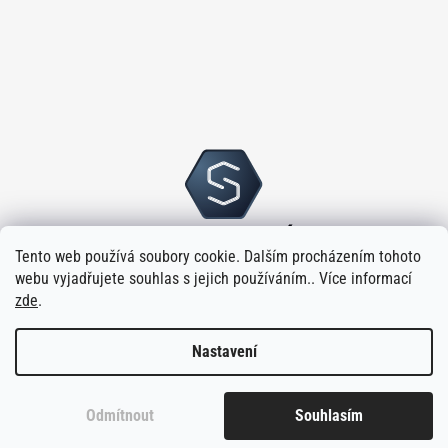
Tento web používá soubory cookie. Dalším procházením tohoto
webu vyjadřujete souhlas s jejich používáním.. Více informací
zde
.
Nastavení
Vytvořilo
na platformě
Shoptet
Odmítnout
Souhlasím
Copyright 2026
Sloupský s.r.o.
. Všechna práva vyhrazena.
Upravit
nastavení cookies