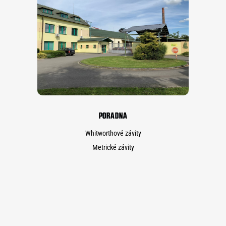
PORADNA
Whitworthové závity
Metrické závity