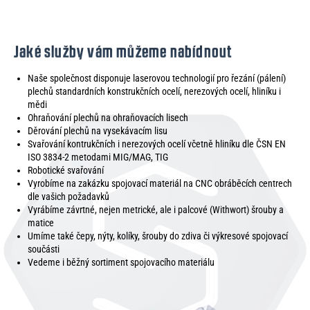
Jaké služby vám můžeme nabídnout
Naše společnost disponuje laserovou technologií pro řezání (pálení)
plechů standardních konstrukčních ocelí, nerezových ocelí, hliníku i
mědi
Ohraňování plechů na ohraňovacích lisech
Děrování plechů na vysekávacím lisu
Svařování kontrukčních i nerezových ocelí včetně hliníku dle ČSN EN
ISO 3834-2 metodami MIG/MAG, TIG
Robotické svařování
Vyrobíme na zakázku spojovací materiál na CNC obráběcích centrech
dle vašich požadavků
Vyrábíme závrtné, nejen metrické, ale i palcové (Withwort) šrouby a
matice
Umíme také čepy, nýty, kolíky, šrouby do zdiva či výkresové spojovací
součásti
Vedeme i běžný sortiment spojovacího materiálu