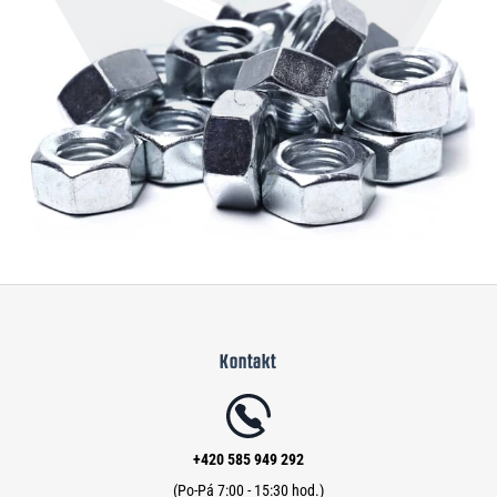
Z
á
Kontakt
p
a
t
í
+420 585 949 292