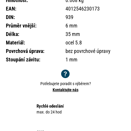
Hmotnost
:
0.008 kg
o
EAN
:
4012546230173
r
u
DIN
:
939
č
Průměr vnější
:
6 mm
u
Délka
:
35 mm
j
e
Materiál
:
ocel 5.8
m
Povrchová úprava
:
bez povrchové úpravy
e
Stoupání závitu
:
1 mm
Potřebujete poradit s výběrem?
Kontaktujte nás
Rychlé odeslání
max. do 24 hod