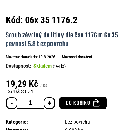
e
n
Kód:
06x 35 1176.2
a
j
Šroub závrtný do litiny dle čsn 1176 m 6x 35
í
pevnost 5.8 bez povrchu
t
Můžeme doručit do:
10.8.2026
Možnosti doručení
?
Skladem
(164 ks)
19,29 Kč
/ ks
HLEDAT
15,94 Kč bez DPH
Měrná
DO KOŠÍKU
cena:
D
o
Kategorie
:
bez povrchu
p