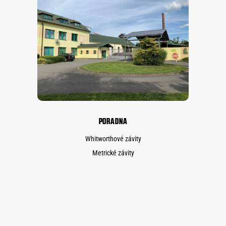
PORADNA
Whitworthové závity
Metrické závity