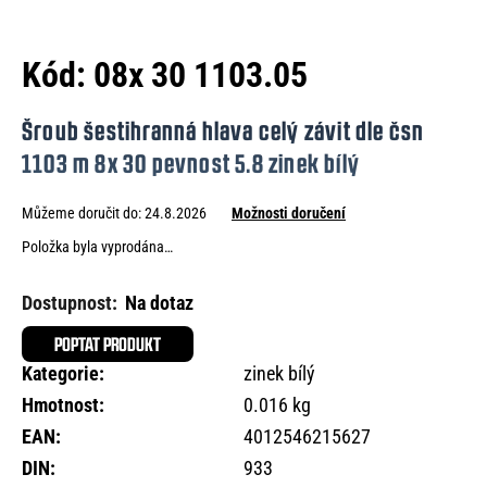
e
n
Kód:
08x 30 1103.05
a
j
Šroub šestihranná hlava celý závit dle čsn
í
1103 m 8x 30 pevnost 5.8 zinek bílý
t
Můžeme doručit do:
24.8.2026
Možnosti doručení
?
Položka byla vyprodána…
Na dotaz
HLEDAT
POPTAT PRODUKT
Kategorie
:
zinek bílý
Hmotnost
:
0.016 kg
D
EAN
:
4012546215627
o
DIN
:
933
p