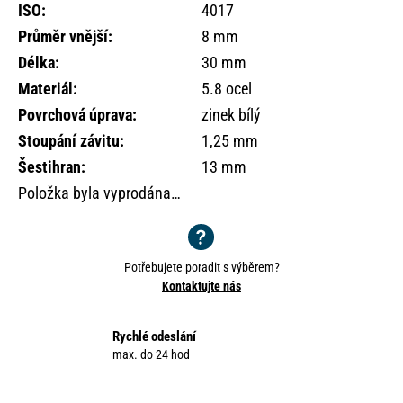
o
ISO
:
4017
r
Průměr vnější
:
8 mm
u
Délka
:
30 mm
č
Materiál
:
5.8 ocel
u
j
Povrchová úprava
:
zinek bílý
e
Stoupání závitu
:
1,25 mm
m
Šestihran
:
13 mm
e
Položka byla vyprodána…
Potřebujete poradit s výběrem?
Kontaktujte nás
Rychlé odeslání
max. do 24 hod