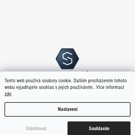
Tento web používá soubory cookie. Dalším procházením tohoto
webu vyjadřujete souhlas s jejich používáním.. Více informací
zde
.
Nastavení
Vytvořilo
na platformě
Shoptet
Odmítnout
Souhlasím
Copyright 2026
Sloupský s.r.o.
. Všechna práva vyhrazena.
Upravit