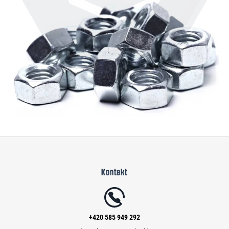
Z
á
Kontakt
p
a
t
í
+420 585 949 292