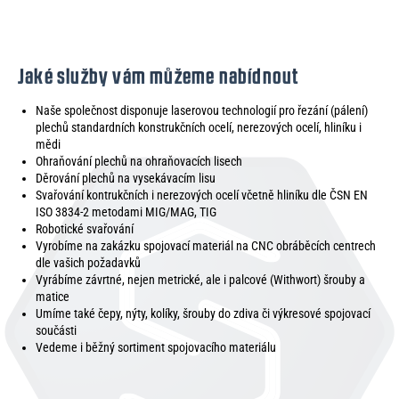
Jaké služby vám můžeme nabídnout
Naše společnost disponuje laserovou technologií pro řezání (pálení)
plechů standardních konstrukčních ocelí, nerezových ocelí, hliníku i
mědi
Ohraňování plechů na ohraňovacích lisech
Děrování plechů na vysekávacím lisu
Svařování kontrukčních i nerezových ocelí včetně hliníku dle ČSN EN
ISO 3834-2 metodami MIG/MAG, TIG
Robotické svařování
Vyrobíme na zakázku spojovací materiál na CNC obráběcích centrech
dle vašich požadavků
Vyrábíme závrtné, nejen metrické, ale i palcové (Withwort) šrouby a
matice
Umíme také čepy, nýty, kolíky, šrouby do zdiva či výkresové spojovací
součásti
Vedeme i běžný sortiment spojovacího materiálu