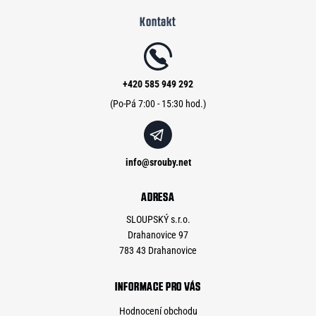
á
Kontakt
p
a
t
í
+420 585 949 292
info
@
srouby.net
ADRESA
SLOUPSKÝ s.r.o.
Drahanovice 97
783 43 Drahanovice
INFORMACE PRO VÁS
Hodnocení obchodu