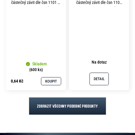
částečný závit dle čsn 1101 m
částečný závit dle čsn 1101
4x 40 pevnost 5.8 bez
m10x130 pevnost 5.8 bez
povrchu
povrchu
Na dotaz
Skladem
(600 ks)
DETAIL
0,64 Kč
KOUPIT
ZOBRAZIT VŠECHNY PODOBNÉ PRODUKTY