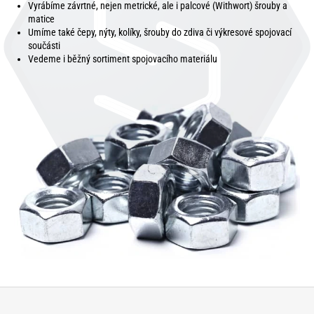
Vyrábíme závrtné, nejen metrické, ale i palcové (Withwort) šrouby a
matice
Umíme také čepy, nýty, kolíky, šrouby do zdiva či výkresové spojovací
součásti
Vedeme i běžný sortiment spojovacího materiálu
Z