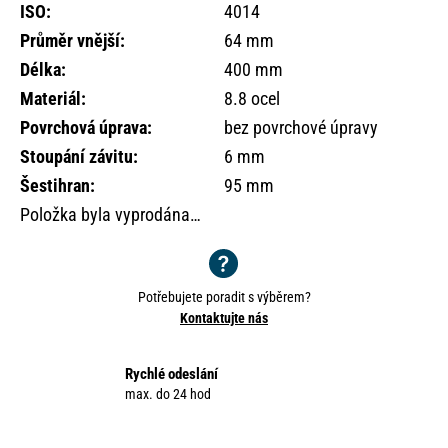
o
ISO
:
4014
r
Průměr vnější
:
64 mm
u
Délka
:
400 mm
č
Materiál
:
8.8 ocel
u
j
Povrchová úprava
:
bez povrchové úpravy
e
Stoupání závitu
:
6 mm
m
Šestihran
:
95 mm
e
Položka byla vyprodána…
Potřebujete poradit s výběrem?
Kontaktujte nás
Rychlé odeslání
max. do 24 hod