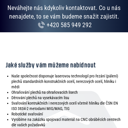
Neváhejte nás kdykoliv kontaktovat. Co u nás
nenajdete, to se vám budeme snažit zajistit.
+420 585 949 292
Jaké služby vám můžeme nabídnout
Naše společnost disponuje laserovou technologií pro řezání (pálení)
plechů standardních konstrukčních ocelí, nerezových ocelí, hliníku i
mědi
Ohraňování plechů na ohraňovacích lisech
Děrování plechů na vysekávacím lisu
Svařování kontrukčních i nerezových ocelí včetně hliníku dle ČSN EN
ISO 3834-2 metodami MIG/MAG, TIG
Robotické svařování
Vyrobíme na zakázku spojovací materiál na CNC obráběcích centrech
dle vašich požadavků