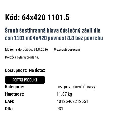
e
n
Kód:
64x420 1101.5
a
j
Šroub šestihranná hlava částečný závit dle
í
čsn 1101 m64x420 pevnost 8.8 bez povrchu
t
Můžeme doručit do:
24.8.2026
Možnosti doručení
?
Položka byla vyprodána…
Na dotaz
HLEDAT
POPTAT PRODUKT
Kategorie
:
bez povrchové úpravy
Hmotnost
:
11.87 kg
D
EAN
:
40125462212651
o
DIN
:
931
p