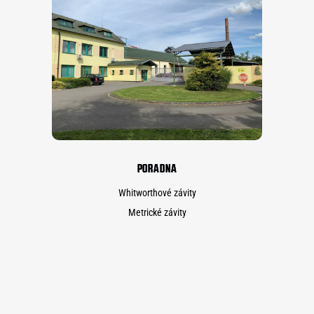
PORADNA
Whitworthové závity
Metrické závity