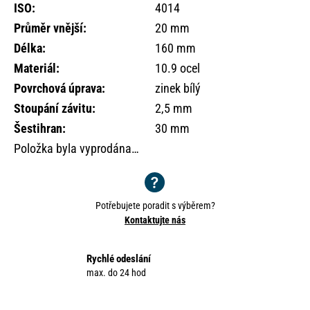
o
ISO
:
4014
r
Průměr vnější
:
20 mm
u
Délka
:
160 mm
č
Materiál
:
10.9 ocel
u
j
Povrchová úprava
:
zinek bílý
e
Stoupání závitu
:
2,5 mm
m
Šestihran
:
30 mm
e
Položka byla vyprodána…
Potřebujete poradit s výběrem?
Kontaktujte nás
Rychlé odeslání
max. do 24 hod