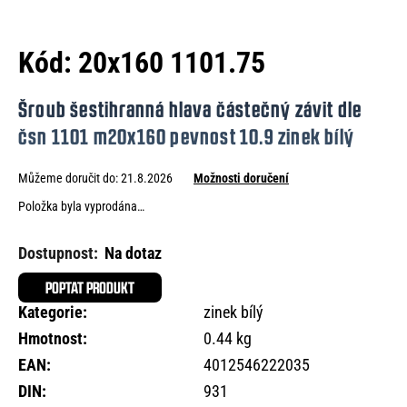
e
n
Kód:
20x160 1101.75
a
j
Šroub šestihranná hlava částečný závit dle
í
čsn 1101 m20x160 pevnost 10.9 zinek bílý
t
Můžeme doručit do:
21.8.2026
Možnosti doručení
?
Položka byla vyprodána…
Na dotaz
HLEDAT
POPTAT PRODUKT
Kategorie
:
zinek bílý
Hmotnost
:
0.44 kg
D
EAN
:
4012546222035
o
DIN
:
931
p