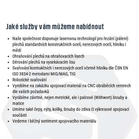
Jaké služby vám můžeme nabídnout
Naše společnost disponuje laserovou technologií pro řezání (pálení)
plechů standardních konstrukčních ocelí, nerezových ocelí, hliníku i
mědi
Ohraňování plechů na ohraňovacích lisech
Děrování plechů na vysekávacím lisu
Svařování kontrukčních i nerezových ocelí včetně hliníku dle ČSN EN
ISO 3834-2 metodami MIG/MAG, TIG
Robotické svařování
Vyrobíme na zakázku spojovací materiál na CNC obráběcích centrech
dle vašich požadavků
Vyrábíme závrtné, nejen metrické, ale i palcové (Withwort) šrouby a
matice
Umíme také čepy, nýty, kolíky, šrouby do zdiva či výkresové spojovací
součásti
Vedeme i běžný sortiment spojovacího materiálu