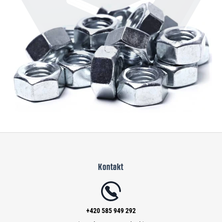
Z
á
Kontakt
p
a
t
í
+420 585 949 292