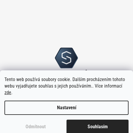
Tento web používá soubory cookie. Dalším procházením tohoto
webu vyjadřujete souhlas s jejich používáním.. Více informací
zde
.
Nastavení
Vytvořilo
na platformě
Shoptet
Odmítnout
Souhlasím
Copyright 2026
Sloupský s.r.o.
. Všechna práva vyhrazena.
Upravit