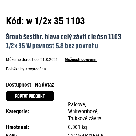
e
n
Kód:
w 1/2x 35 1103
a
j
Šroub šestihr. hlava celý závit dle čsn 1103
í
1/2x 35 W pevnost 5.8 bez povrchu
t
Můžeme doručit do:
21.8.2026
Možnosti doručení
?
Položka byla vyprodána…
Na dotaz
HLEDAT
POPTAT PRODUKT
Palcové,
Kategorie
:
Whitworthové,
Trubkové závity
D
o
Hmotnost
:
0.001 kg
p
EAN
:
2212546215598