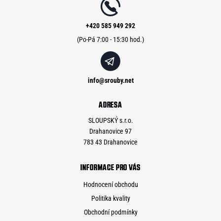
t
í
+420 585 949 292
info
@
srouby.net
ADRESA
SLOUPSKÝ s.r.o.
Drahanovice 97
783 43 Drahanovice
INFORMACE PRO VÁS
Hodnocení obchodu
Politika kvality
Obchodní podmínky