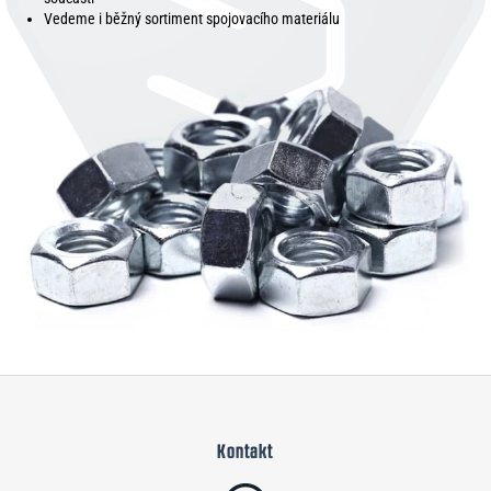
Vedeme i běžný sortiment spojovacího materiálu
Z
á
Kontakt
p
a