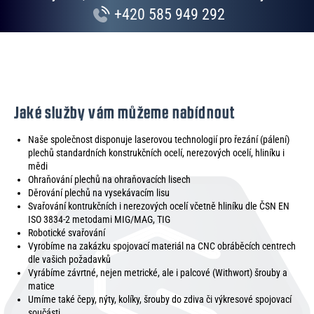
+420 585 949 292
Jaké služby vám můžeme nabídnout
Naše společnost disponuje laserovou technologií pro řezání (pálení)
plechů standardních konstrukčních ocelí, nerezových ocelí, hliníku i
mědi
Ohraňování plechů na ohraňovacích lisech
Děrování plechů na vysekávacím lisu
Svařování kontrukčních i nerezových ocelí včetně hliníku dle ČSN EN
ISO 3834-2 metodami MIG/MAG, TIG
Robotické svařování
Vyrobíme na zakázku spojovací materiál na CNC obráběcích centrech
dle vašich požadavků
Vyrábíme závrtné, nejen metrické, ale i palcové (Withwort) šrouby a
matice
Umíme také čepy, nýty, kolíky, šrouby do zdiva či výkresové spojovací
součásti