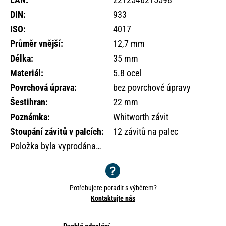
o
DIN
:
933
r
u
ISO
:
4017
č
Průměr vnější
:
12,7 mm
u
Délka
:
35 mm
j
e
Materiál
:
5.8 ocel
m
Povrchová úprava
:
bez povrchové úpravy
e
Šestihran
:
22 mm
Poznámka
:
Whitworth závit
Stoupání závitů v palcích
:
12 závitů na palec
Položka byla vyprodána…
Potřebujete poradit s výběrem?
Kontaktujte nás