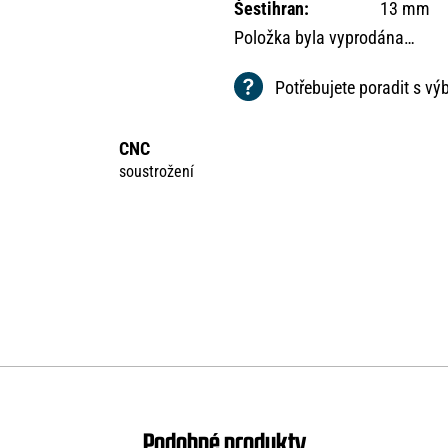
Šestihran
:
13 mm
Položka byla vyprodána…
Potřebujete poradit s v
CNC
soustrožení