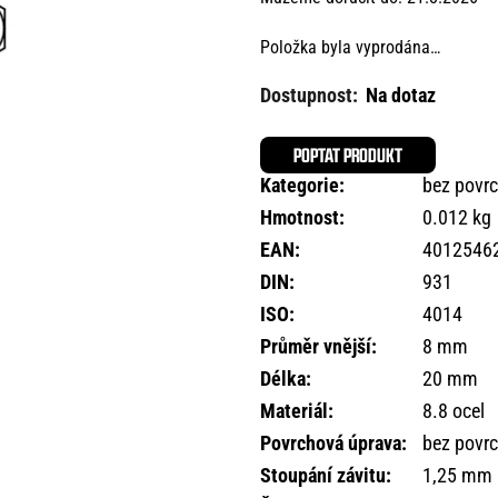
Položka byla vyprodána…
Na dotaz
POPTAT PRODUKT
Kategorie
:
bez povr
Hmotnost
:
0.012 kg
EAN
:
4012546
DIN
:
931
ISO
:
4014
Průměr vnější
:
8 mm
Délka
:
20 mm
Materiál
:
8.8 ocel
Povrchová úprava
:
bez povr
Stoupání závitu
:
1,25 mm