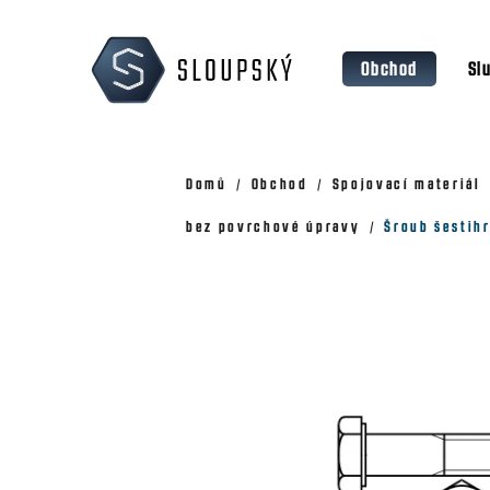
Přejít
K
na
o
Zpět
Zpět
obsah
Obchod
Sl
š
do
do
obchodu
obchodu
í
k
Domů
Obchod
Spojovací materiál
bez povrchové úpravy
Šroub šestih