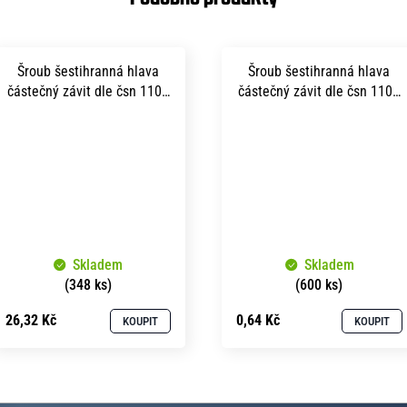
Šroub šestihranná hlava
Šroub šestihranná hlava
částečný závit dle čsn 1101
částečný závit dle čsn 1101
m16x180 pevnost 5.8 bez
m 4x 40 pevnost 5.8 bez
povrchu
povrchu
Skladem
Skladem
(348 ks)
(600 ks)
26,32 Kč
0,64 Kč
KOUPIT
KOUPIT