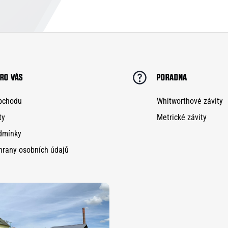
RO VÁS
PORADNA
bchodu
Whitworthové závity
ty
Metrické závity
dmínky
hrany osobních údajů