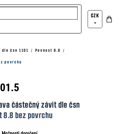
CZK
Nákupní
Přihlášení
košík
 dle čsn 1101
Pevnost 8.8
ez povrchu
101.5
ava částečný závit dle čsn
t 8.8 bez povrchu
Možnosti doručení