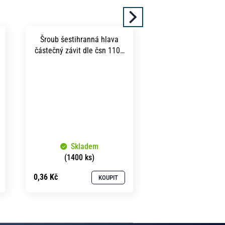
produkt
Další
Šroub šestihranná hlava
částečný závit dle čsn 1101
m 4x 30 pevnost 5.8 bez
povrchu
Skladem
(1400 ks)
0,36 Kč
KOUPIT