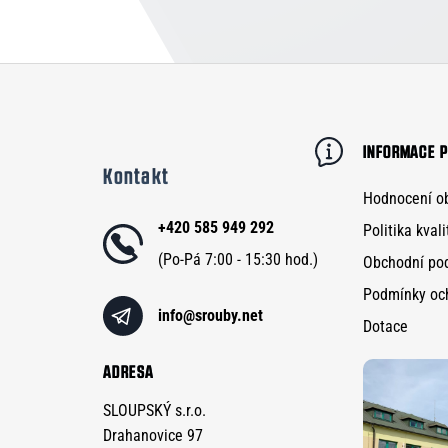
Z
á
p
INFORMACE P
Kontakt
a
Hodnocení o
t
+420 585 949 292
Politika kvali
í
Obchodní po
Podmínky oc
info
@
srouby.net
Dotace
ADRESA
SLOUPSKÝ s.r.o.
Drahanovice 97