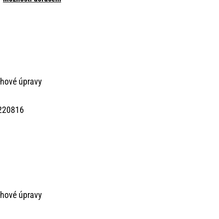
chové úpravy
220816
chové úpravy