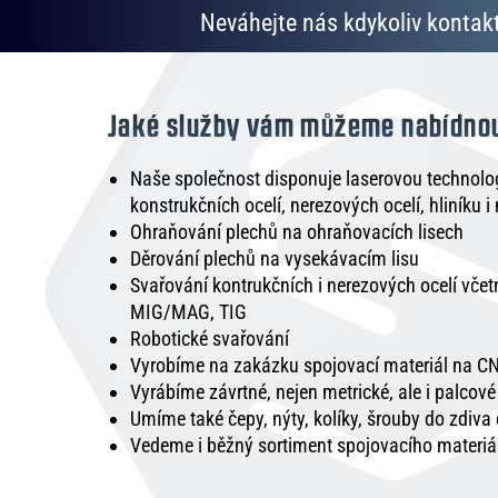
Neváhejte nás kdykoliv kontakt
Jaké služby vám můžeme nabídno
Naše společnost disponuje laserovou technologi
konstrukčních ocelí, nerezových ocelí, hliníku i
Ohraňování plechů na ohraňovacích lisech
Děrování plechů na vysekávacím lisu
Svařování kontrukčních i nerezových ocelí vče
MIG/MAG, TIG
Robotické svařování
Vyrobíme na zakázku spojovací materiál na CN
Vyrábíme závrtné, nejen metrické, ale i palcov
Umíme také čepy, nýty, kolíky, šrouby do zdiva
Vedeme i běžný sortiment spojovacího materiá