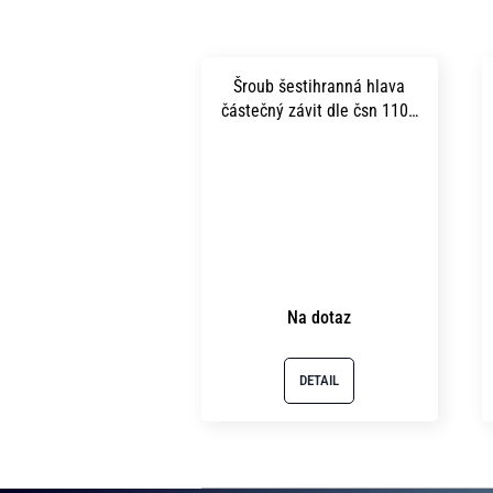
Šroub šestihranná hlava
částečný závit dle čsn 1101
m14x 70 pevnost 5.8 bez
povrchu
Na dotaz
DETAIL