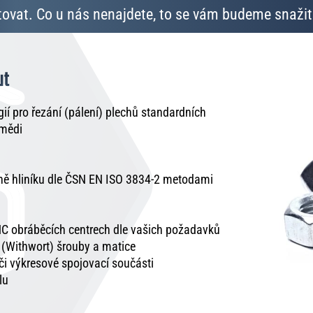
ovat. Co u nás nenajdete, to se vám budeme snažit 
ut
í pro řezání (pálení) plechů standardních
 mědi
tně hliníku dle ČSN EN ISO 3834-2 metodami
C obráběcích centrech dle vašich požadavků
é (Withwort) šrouby a matice
 či výkresové spojovací součásti
lu