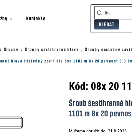
užby
Kontakty
HLEDAT
Co potřebujete najít?
Doporučujeme
Šrouby
Šrouby šestihranná hlava
Šrouby částečný závit
ranná hlava částečný závit dle čsn 1101 m 8x 20 pevnost 8.8 b
Kód:
08x 20 1
Šroub šestihranná hl
1101 m 8x 20 pevnos
Můžeme doručit do:
21.8.2026