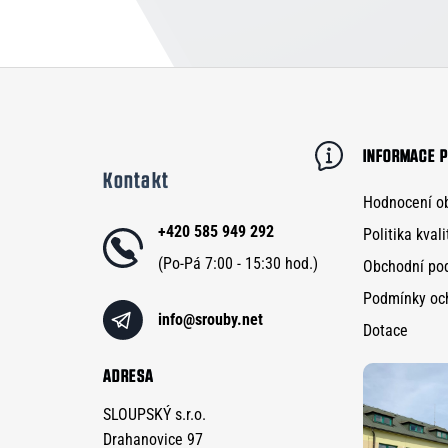
Z
á
p
INFORMACE P
Kontakt
a
Hodnocení o
t
+420 585 949 292
Politika kvali
í
Obchodní po
Podmínky oc
info
@
srouby.net
Dotace
ADRESA
SLOUPSKÝ s.r.o.
Drahanovice 97