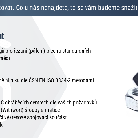
ovat. Co u nás nenajdete, to se vám budeme snažit 
ut
í pro řezání (pálení) plechů standardních
 mědi
tně hliníku dle ČSN EN ISO 3834-2 metodami
C obráběcích centrech dle vašich požadavků
é (Withwort) šrouby a matice
 či výkresové spojovací součásti
lu