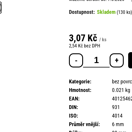
Skladem
(130 ks)
3,07 Kč
/ ks
2,54 Kč bez DPH
Měrná
cena:
Kategorie
:
bez povr
Hmotnost
:
0.021 kg
EAN
:
4012546
DIN
:
931
ISO
:
4014
Průměr vnější
:
6 mm