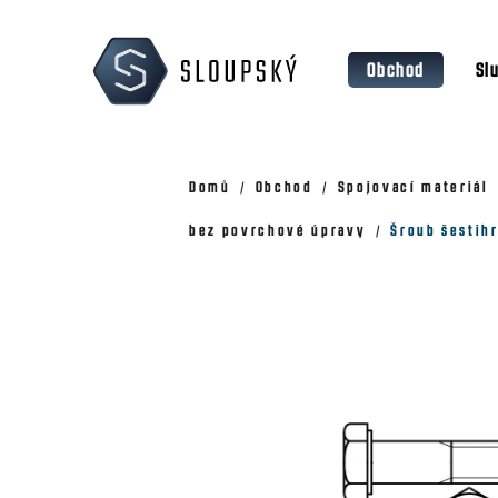
Přejít
K
na
o
Zpět
Zpět
obsah
Obchod
Sl
š
do
do
obchodu
obchodu
í
k
Domů
Obchod
Spojovací materiál
bez povrchové úpravy
Šroub šestih