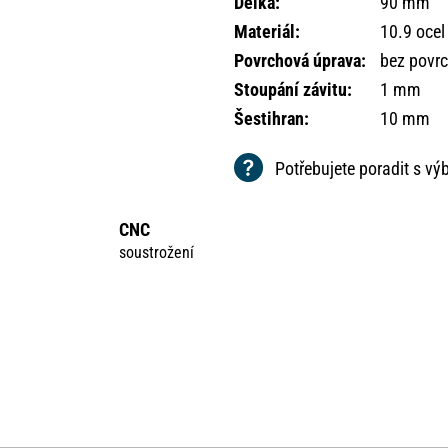
Délka
:
90 mm
Materiál
:
10.9 ocel
Povrchová úprava
:
bez povr
Stoupání závitu
:
1 mm
Šestihran
:
10 mm
Potřebujete poradit s v
CNC
soustrožení