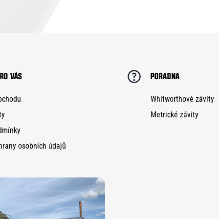
RO VÁS
PORADNA
bchodu
Whitworthové závity
ty
Metrické závity
dmínky
hrany osobních údajů