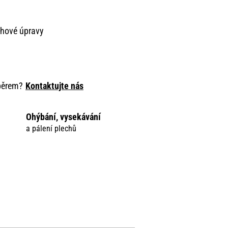
chové úpravy
ýběrem?
Kontaktujte nás
Ohýbání, vysekávání
a pálení plechů