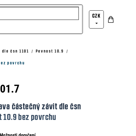
CZK
Nákupní
Přihlášení
košík
 dle čsn 1101
Pevnost 10.9
 bez povrchu
101.7
ava částečný závit dle čsn
t 10.9 bez povrchu
Možnosti doručení