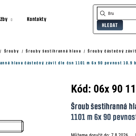
užby
Kontakty
HLEDAT
Co potřebujete najít?
Doporučujeme
Šrouby
Šrouby šestihranná hlava
Šrouby částečný závit
ranná hlava částečný závit dle čsn 1101 m 6x 90 pevnost 10.9
Kód:
06x 90 1
Šroub šestihranná hl
1101 m 6x 90 pevnos
Můžeme doručit do:
7.8.2026