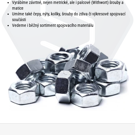
Vyrábíme závrtné, nejen metrické, ale i palcové (Withwort) šrouby a
matice
Umíme také čepy, nýty, kolíky, šrouby do zdiva či výkresové spojovací
součásti
Vedeme i běžný sortiment spojovacího materiálu
Z