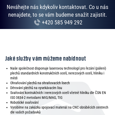
Neváhejte nás kdykoliv kontaktovat. Co u nás
nenajdete, to se vám budeme snažit zajistit.
+420 585 949 292
Jaké služby vám můžeme nabídnout
Naše společnost disponuje laserovou technologií pro řezání (pálení)
plechů standardních konstrukčních ocelí, nerezových ocelí, hliníku i
mědi
Ohraňování plechů na ohraňovacích lisech
Děrování plechů na vysekávacím lisu
Svařování kontrukčních i nerezových ocelí včetně hliníku dle ČSN EN
ISO 3834-2 metodami MIG/MAG, TIG
Robotické svařování
Vyrobíme na zakázku spojovací materiál na CNC obráběcích centrech
dle vašich požadavků