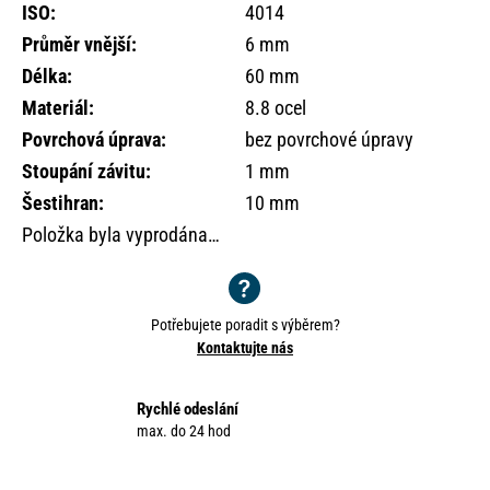
o
ISO
:
4014
r
Průměr vnější
:
6 mm
u
Délka
:
60 mm
č
Materiál
:
8.8 ocel
u
j
Povrchová úprava
:
bez povrchové úpravy
e
Stoupání závitu
:
1 mm
m
Šestihran
:
10 mm
e
Položka byla vyprodána…
Potřebujete poradit s výběrem?
Kontaktujte nás
Rychlé odeslání
max. do 24 hod