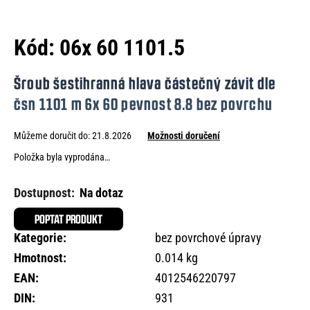
e
n
Kód:
06x 60 1101.5
a
j
Šroub šestihranná hlava částečný závit dle
í
čsn 1101 m 6x 60 pevnost 8.8 bez povrchu
t
Můžeme doručit do:
21.8.2026
Možnosti doručení
?
Položka byla vyprodána…
Na dotaz
HLEDAT
POPTAT PRODUKT
Kategorie
:
bez povrchové úpravy
Hmotnost
:
0.014 kg
D
EAN
:
4012546220797
o
DIN
:
931
p