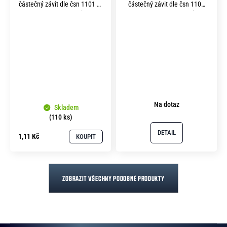
částečný závit dle čsn 1101 m
částečný závit dle čsn 1101
5x 70 pevnost 5.8 bez
m12x140 pevnost 5.8 bez
povrchu
povrchu
Na dotaz
Skladem
(110 ks)
DETAIL
1,11 Kč
KOUPIT
ZOBRAZIT VŠECHNY PODOBNÉ PRODUKTY