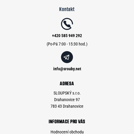
á
Kontakt
p
a
t
í
+420 585 949 292
info
@
srouby.net
ADRESA
SLOUPSKÝ s.r.o.
Drahanovice 97
783 43 Drahanovice
INFORMACE PRO VÁS
Hodnocení obchodu