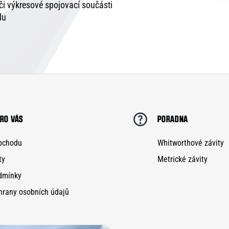
 či výkresové spojovací součásti
lu
RO VÁS
PORADNA
bchodu
Whitworthové závity
ty
Metrické závity
dmínky
hrany osobních údajů