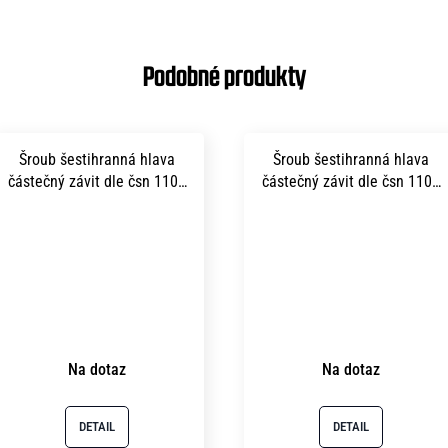
Šroub šestihranná hlava
Šroub šestihranná hlava
částečný závit dle čsn 1101
částečný závit dle čsn 1101
m 8x115 pevnost 5.8 bez
m10x130 pevnost 5.8 bez
povrchu
povrchu
Na dotaz
Na dotaz
DETAIL
DETAIL