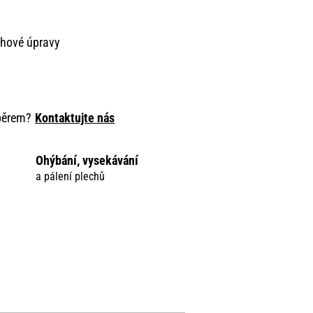
chové úpravy
ýběrem?
Kontaktujte nás
Ohýbání, vysekávání
a pálení plechů