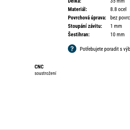
Délka
:
35 mm
Materiál
:
8.8 ocel
Povrchová úprava
:
bez povr
Stoupání závitu
:
1 mm
Šestihran
:
10 mm
Potřebujete poradit s v
CNC
soustrožení