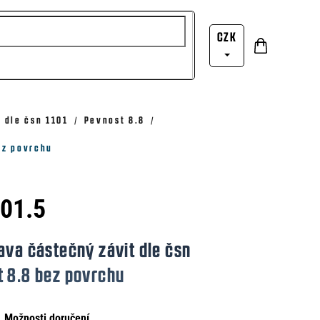
CZK
Nákupní
Přihlášení
košík
 dle čsn 1101
Pevnost 8.8
ez povrchu
101.5
ava částečný závit dle čsn
t 8.8 bez povrchu
Možnosti doručení