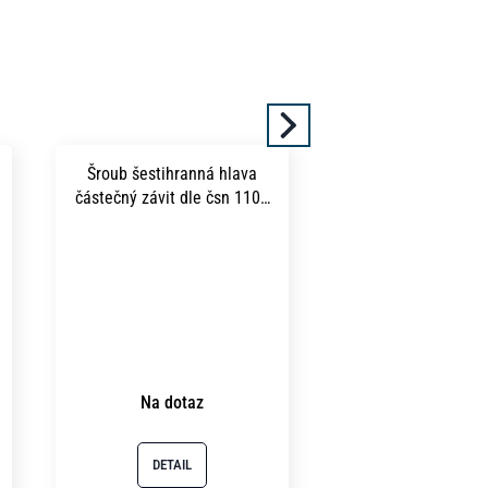
produkt
Další
Šroub šestihranná hlava
částečný závit dle čsn 1101
m16x 45 pevnost 5.8 bez
povrchu
Na dotaz
DETAIL