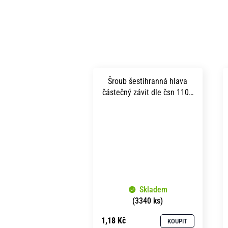
Šroub šestihranná hlava
částečný závit dle čsn 1101
m 6x 80 pevnost 5.8 bez
povrchu
Skladem
(3340 ks)
1,18 Kč
KOUPIT