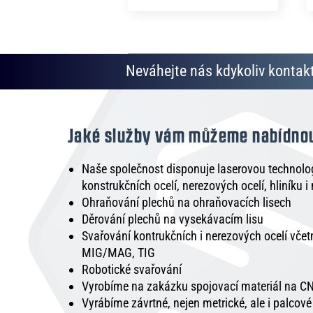
Neváhejte nás kdykoliv kontakt
Jaké služby vám můžeme nabídno
Naše společnost disponuje laserovou technologi
konstrukčních ocelí, nerezových ocelí, hliníku i
Ohraňování plechů na ohraňovacích lisech
Děrování plechů na vysekávacím lisu
Svařování kontrukčních i nerezových ocelí vče
MIG/MAG, TIG
Robotické svařování
Vyrobíme na zakázku spojovací materiál na CN
Vyrábíme závrtné, nejen metrické, ale i palcov