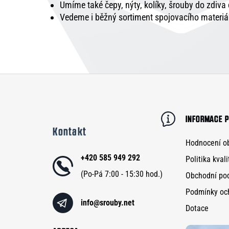
Umíme také čepy, nýty, kolíky, šrouby do zdiva
Vedeme i běžný sortiment spojovacího materiá
Z
á
p
INFORMACE P
Kontakt
a
Hodnocení o
t
+420 585 949 292
Politika kvali
í
Obchodní po
Podmínky oc
info
@
srouby.net
Dotace