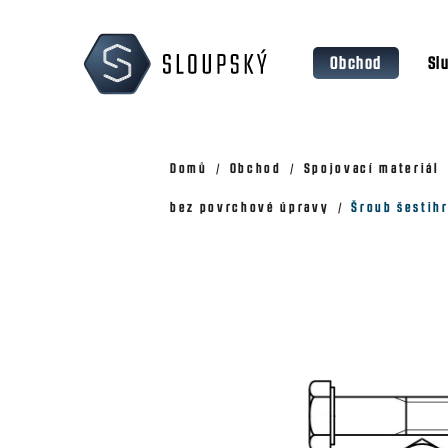
Přejít
K
na
o
Zpět
Zpět
obsah
Obchod
Sl
š
do
do
obchodu
obchodu
í
k
Domů
Obchod
Spojovací materiál
bez povrchové úpravy
Šroub šestih