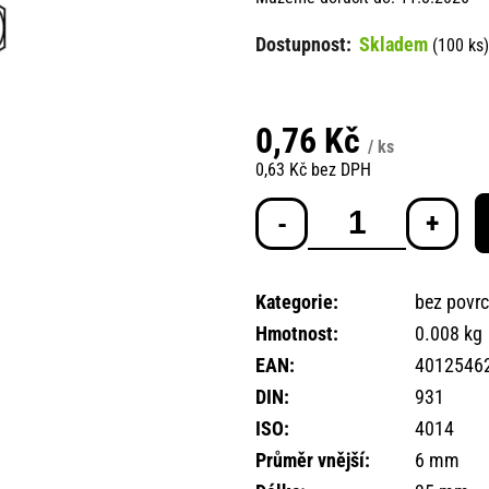
Skladem
(100 ks)
0,76 Kč
/ ks
0,63 Kč bez DPH
Měrná
cena:
Kategorie
:
bez povr
Hmotnost
:
0.008 kg
EAN
:
4012546
DIN
:
931
ISO
:
4014
Průměr vnější
:
6 mm