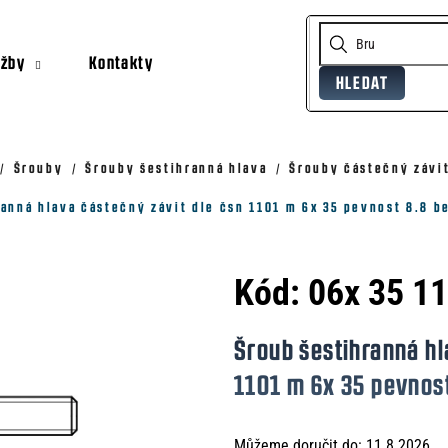
užby
Kontakty
HLEDAT
Co potřebujete najít?
Doporučujeme
Šrouby
Šrouby šestihranná hlava
Šrouby částečný závit
ranná hlava částečný závit dle čsn 1101 m 6x 35 pevnost 8.8 b
Kód:
06x 35 1
Šroub šestihranná hl
1101 m 6x 35 pevnos
Můžeme doručit do:
11.8.2026