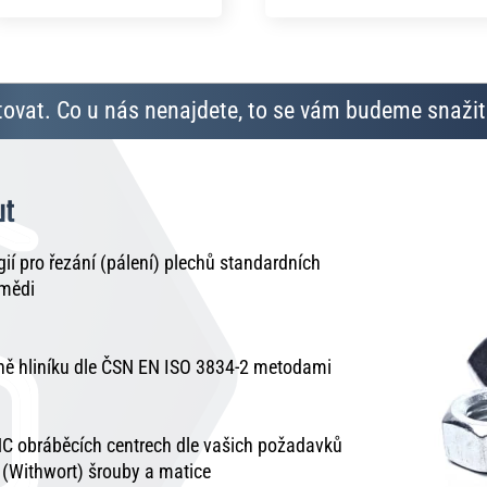
ovat. Co u nás nenajdete, to se vám budeme snažit 
ut
í pro řezání (pálení) plechů standardních
 mědi
tně hliníku dle ČSN EN ISO 3834-2 metodami
C obráběcích centrech dle vašich požadavků
é (Withwort) šrouby a matice