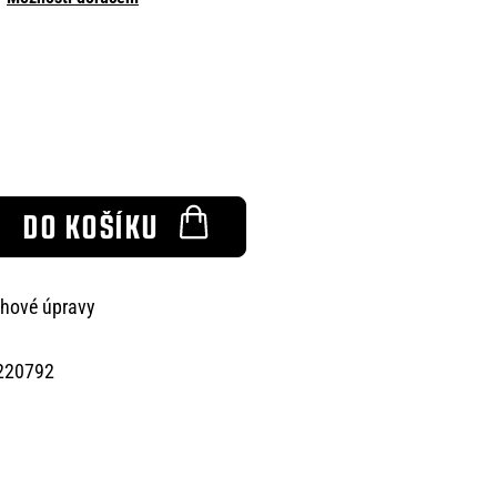
DO KOŠÍKU
chové úpravy
220792