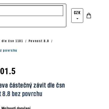
CZK
Nákupní
Přihlášení
košík
 dle čsn 1101
Pevnost 8.8
ez povrchu
101.5
ava částečný závit dle čsn
t 8.8 bez povrchu
Možnosti doručení