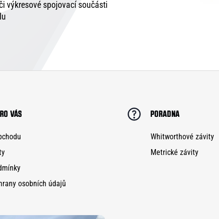
 či výkresové spojovací součásti
lu
RO VÁS
PORADNA
bchodu
Whitworthové závity
ty
Metrické závity
dmínky
hrany osobních údajů