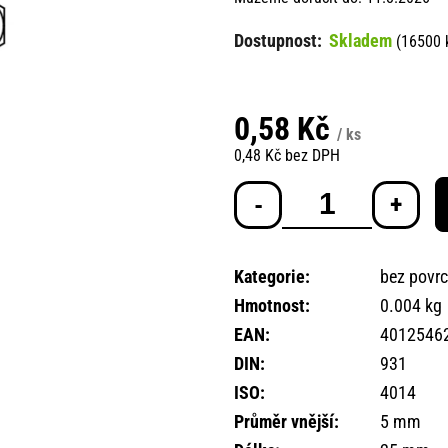
Skladem
(16500 
0,58 Kč
/ ks
0,48 Kč bez DPH
Měrná
cena:
Kategorie
:
bez povr
Hmotnost
:
0.004 kg
EAN
:
4012546
DIN
:
931
ISO
:
4014
Průměr vnější
:
5 mm