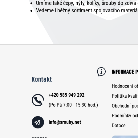
Umíme také čepy, nýty, kolíky, šrouby do zdiva
Vedeme i běžný sortiment spojovacího materiá
Z
á
p
INFORMACE P
Kontakt
a
Hodnocení o
t
+420 585 949 292
Politika kvali
í
Obchodní po
Podmínky oc
info
@
srouby.net
Dotace