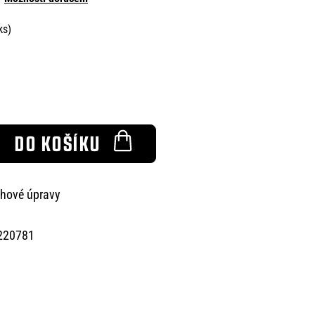
ks)
DO KOŠÍKU
chové úpravy
220781