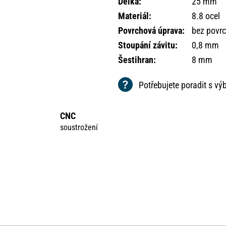
Délka
:
25 mm
Materiál
:
8.8 ocel
Povrchová úprava
:
bez povr
Stoupání závitu
:
0,8 mm
Šestihran
:
8 mm
Potřebujete poradit s v
CNC
soustrožení