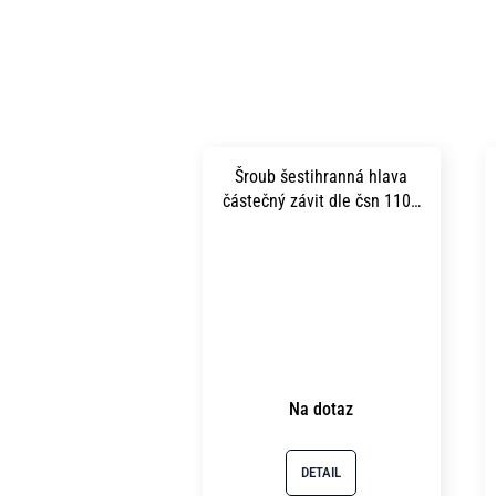
Šroub šestihranná hlava
částečný závit dle čsn 1101
m16x150 pevnost 5.8 bez
povrchu
Na dotaz
DETAIL