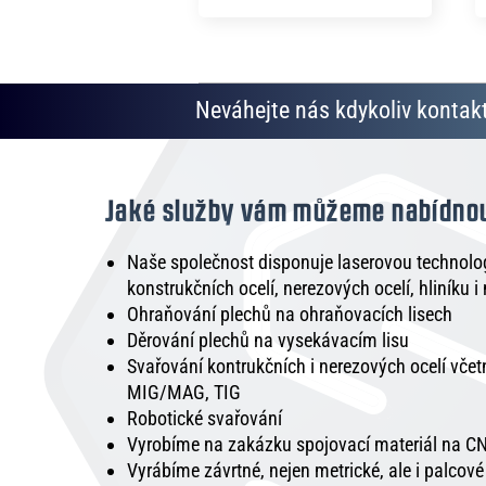
Neváhejte nás kdykoliv kontakt
Jaké služby vám můžeme nabídno
Naše společnost disponuje laserovou technologi
konstrukčních ocelí, nerezových ocelí, hliníku i
Ohraňování plechů na ohraňovacích lisech
Děrování plechů na vysekávacím lisu
Svařování kontrukčních i nerezových ocelí vče
MIG/MAG, TIG
Robotické svařování
Vyrobíme na zakázku spojovací materiál na CN
Vyrábíme závrtné, nejen metrické, ale i palcov