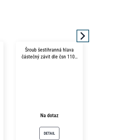
produkt
Další
Šroub šestihranná hlava
částečný závit dle čsn 1101
m20x130 pevnost 5.8 bez
povrchu
Na dotaz
DETAIL