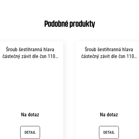
Šroub šestihranná hlava
Šroub šestihranná hlava
částečný závit dle čsn 1101
částečný závit dle čsn 1101
m 8x170 pevnost 5.8 bez
m16x 55 pevnost 5.8 bez
povrchu
povrchu
Na dotaz
Na dotaz
DETAIL
DETAIL