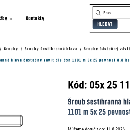
užby
Kontakty
HLEDAT
Co potřebujete najít?
Doporučujeme
Šrouby
Šrouby šestihranná hlava
Šrouby částečný závit
anná hlava částečný závit dle čsn 1101 m 5x 25 pevnost 8.8 b
Kód:
05x 25 1
Šroub šestihranná hl
1101 m 5x 25 pevnos
Můžeme doručit do:
11.8.2026