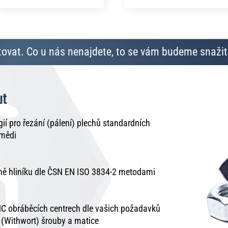
ovat. Co u nás nenajdete, to se vám budeme snažit 
ut
í pro řezání (pálení) plechů standardních
 mědi
tně hliníku dle ČSN EN ISO 3834-2 metodami
C obráběcích centrech dle vašich požadavků
é (Withwort) šrouby a matice