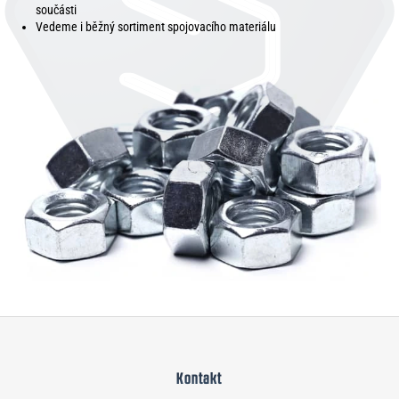
součásti
Vedeme i běžný sortiment spojovacího materiálu
Z
á
Kontakt
p