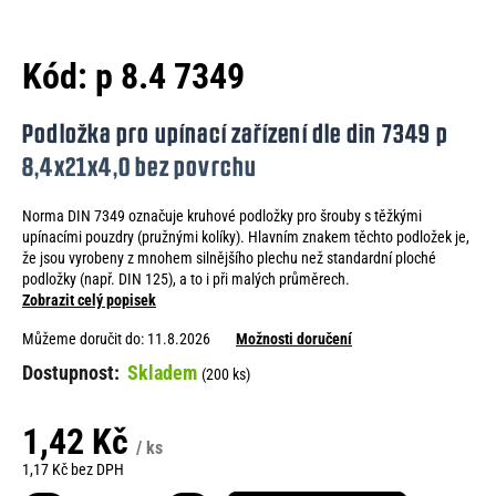
e
n
Kód:
p 8.4 7349
a
j
Podložka pro upínací zařízení dle din 7349 p
í
8,4x21x4,0 bez povrchu
t
Norma DIN 7349 označuje kruhové podložky pro šrouby s těžkými
?
upínacími pouzdry (pružnými kolíky). Hlavním znakem těchto podložek je,
že jsou vyrobeny z mnohem silnějšího plechu než standardní ploché
podložky (např. DIN 125), a to i při malých průměrech.
Zobrazit celý popisek
Můžeme doručit do:
11.8.2026
Možnosti doručení
HLEDAT
Skladem
(200 ks)
1,42 Kč
D
/ ks
o
1,17 Kč bez DPH
p
Měrná