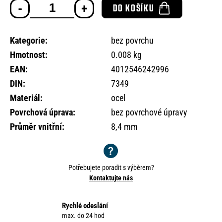
o
DO KOŠÍKU
cena:
r
u
č
Kategorie
:
bez povrchu
u
Hmotnost
:
0.008 kg
j
EAN
:
4012546242996
e
m
DIN
:
7349
e
Materiál
:
ocel
Povrchová úprava
:
bez povrchové úpravy
Průměr vnitřní
:
8,4 mm
Potřebujete poradit s výběrem?
Kontaktujte nás
Rychlé odeslání
max. do 24 hod