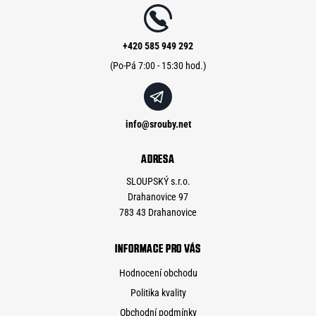
a
t
í
+420 585 949 292
info
@
srouby.net
ADRESA
SLOUPSKÝ s.r.o.
Drahanovice 97
783 43 Drahanovice
INFORMACE PRO VÁS
Hodnocení obchodu
Politika kvality
Obchodní podmínky