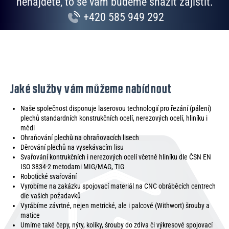
nenajdete, to se vám budeme snažit zajistit.
+420 585 949 292
Jaké služby vám můžeme nabídnout
Naše společnost disponuje laserovou technologií pro řezání (pálení)
plechů standardních konstrukčních ocelí, nerezových ocelí, hliníku i
mědi
Ohraňování plechů na ohraňovacích lisech
Děrování plechů na vysekávacím lisu
Svařování kontrukčních i nerezových ocelí včetně hliníku dle ČSN EN
ISO 3834-2 metodami MIG/MAG, TIG
Robotické svařování
Vyrobíme na zakázku spojovací materiál na CNC obráběcích centrech
dle vašich požadavků
Vyrábíme závrtné, nejen metrické, ale i palcové (Withwort) šrouby a
matice
Umíme také čepy, nýty, kolíky, šrouby do zdiva či výkresové spojovací