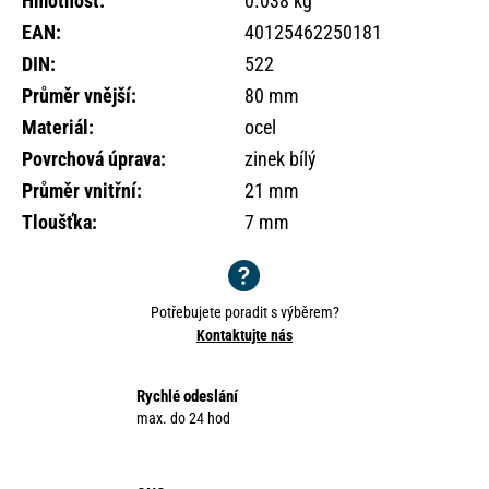
Hmotnost
:
0.038 kg
o
EAN
:
40125462250181
r
u
DIN
:
522
č
Průměr vnější
:
80 mm
u
Materiál
:
ocel
j
e
Povrchová úprava
:
zinek bílý
m
Průměr vnitřní
:
21 mm
e
Tloušťka
:
7 mm
Potřebujete poradit s výběrem?
Kontaktujte nás
Rychlé odeslání
max. do 24 hod