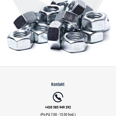
Z
á
Kontakt
p
a
t
í
+420 585 949 292