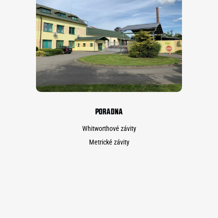
PORADNA
Whitworthové závity
Metrické závity