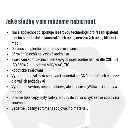
Jaké služby vám můžeme nabídnout
Naše společnost disponuje laserovou technologií pro řezání (pálení)
plechů standardních konstrukčních ocelí, nerezových ocelí, hliníku i
mědi
Ohraňování plechů na ohraňovacích lisech
Děrování plechů na vysekávacím lisu
Svařování kontrukčních i nerezových ocelí včetně hliníku dle ČSN EN
ISO 3834-2 metodami MIG/MAG, TIG
Robotické svařování
Vyrobíme na zakázku spojovací materiál na CNC obráběcích centrech
dle vašich požadavků
Vyrábíme závrtné, nejen metrické, ale i palcové (Withwort) šrouby a
matice
Umíme také čepy, nýty, kolíky, šrouby do zdiva či výkresové spojovací
součásti
Vedeme i běžný sortiment spojovacího materiálu