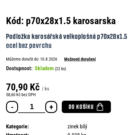
e
n
Kód:
p70x28x1.5 karosarska
a
j
Podložka karosářská velkoplošná p70x28x1.5
í
ocel bez povrchu
t
Můžeme doručit do:
10.8.2026
Možnosti doručení
?
Skladem
(22 ks)
70,90 Kč
/ ks
HLEDAT
58,60 Kč bez DPH
Měrná
DO KOŠÍKU
cena:
D
o
Kategorie
:
zinek bílý
p