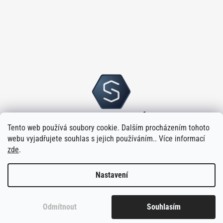
Tento web používá soubory cookie. Dalším procházením tohoto
webu vyjadřujete souhlas s jejich používáním.. Více informací
zde
.
Nastavení
Vytvořilo
na platformě
Shoptet
Odmítnout
Souhlasím
Copyright 2026
Sloupský s.r.o.
. Všechna práva vyhrazena.
Upravit
nastavení cookies