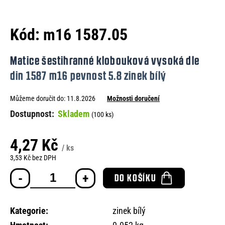
e
n
Kód:
m16 1587.05
a
j
Matice šestihranné klobouková vysoká dle
í
din 1587 m16 pevnost 5.8 zinek bílý
t
Můžeme doručit do:
11.8.2026
Možnosti doručení
?
Skladem
(100 ks)
4,27 Kč
/ ks
HLEDAT
3,53 Kč bez DPH
Měrná
DO KOŠÍKU
cena:
D
o
Kategorie
:
zinek bílý
p