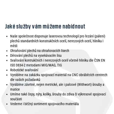
Jaké služby vám můžeme nabídnout
Naše společnost disponuje laserovou technologií pro řezání (pálení)
plechů standardních konstrukčních ocelí, nerezových ocelí, hliníku i
mědi
Ohraňování plechů na ohraňovacích lisech
Děrování plechů na vysekávacím lisu
Svařování kontrukčních i nerezových ocelí včetně hliníku dle ČSN EN
ISO 3834-2 metodami MIG/MAG, TIG
Robotické svařování
Vyrobíme na zakázku spojovací materiál na CNC obráběcích centrech
dle vašich požadavků
Vyrábíme závrtné, nejen metrické, ale i palcové (Withwort) šrouby a
matice
Umíme také čepy, nýty, kolíky, šrouby do zdiva či výkresové spojovací
součásti
Vedeme i běžný sortiment spojovacího materiálu