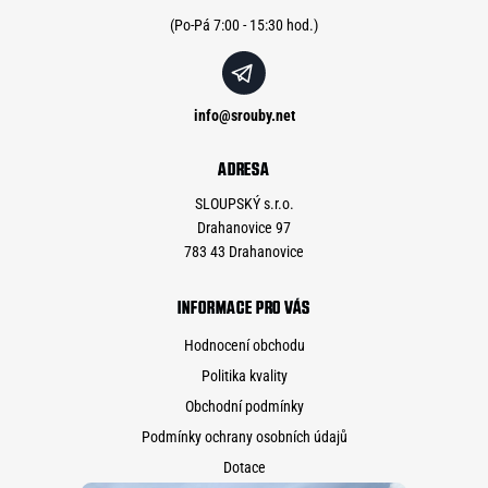
í
info
@
srouby.net
ADRESA
SLOUPSKÝ s.r.o.
Drahanovice 97
783 43 Drahanovice
INFORMACE PRO VÁS
Hodnocení obchodu
Politika kvality
Obchodní podmínky
Podmínky ochrany osobních údajů
Dotace