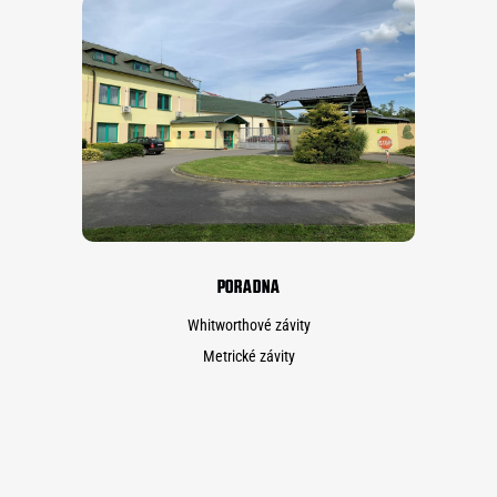
PORADNA
Whitworthové závity
Metrické závity