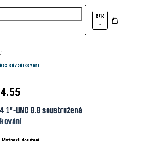
CZK
Nákupní
Přihlášení
košík
 bez odvodíkování
34.55
34 1"-UNC 8.8 soustružená
íkování
Možnosti doručení