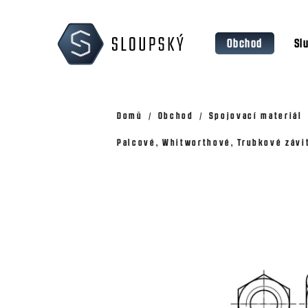
Přejít
K
na
o
Zpět
Zpět
obsah
Obchod
Sl
š
do
do
obchodu
obchodu
í
k
Domů
Obchod
Spojovací materiál
Palcové, Whitworthové, Trubkové závi