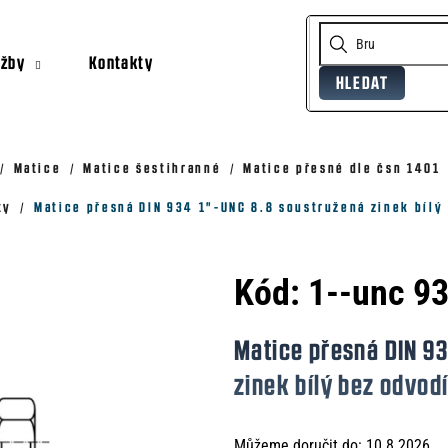
užby
Kontakty
HLEDAT
Co potřebujete najít?
Doporučujeme
Matice
Matice šestihranné
Matice přesné dle čsn 1401
ty
Matice přesná DIN 934 1"-UNC 8.8 soustružená zinek bílý
Kód:
1--unc 9
Matice přesná DIN 9
zinek bílý bez odvod
Můžeme doručit do:
10.8.2026