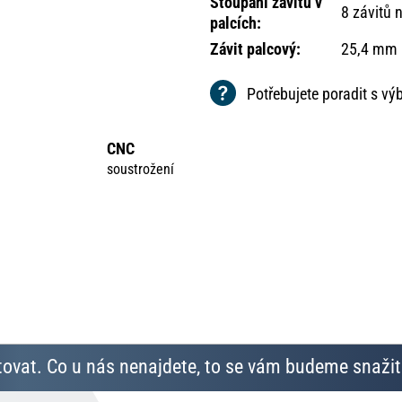
Stoupání závitů v
8 závitů 
palcích
:
Závit palcový
:
25,4 mm
Potřebujete poradit s v
CNC
soustrožení
ovat. Co u nás nenajdete, to se vám budeme snažit 