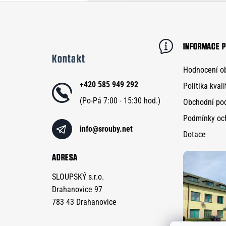
Z
á
p
INFORMACE P
Kontakt
a
Hodnocení o
t
+420 585 949 292
Politika kvali
í
Obchodní po
Podmínky oc
info
@
srouby.net
Dotace
ADRESA
SLOUPSKÝ s.r.o.
Drahanovice 97
783 43 Drahanovice