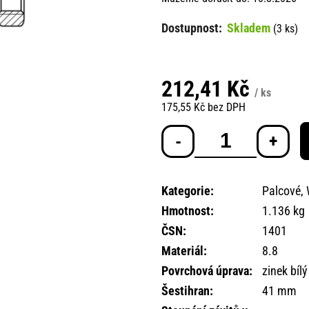
Skladem
(3 ks)
212,41 Kč
/ ks
175,55 Kč bez DPH
Měrná
cena:
Kategorie
:
Palcové, 
Hmotnost
:
1.136 kg
ČSN
:
1401
Materiál
:
8.8
Povrchová úprava
:
zinek bílý
Šestihran
:
41 mm