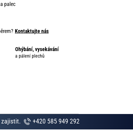
na palec
ýběrem?
Kontaktujte nás
Ohýbání, vysekávání
a pálení plechů
zajistit.
+420 585 949 292