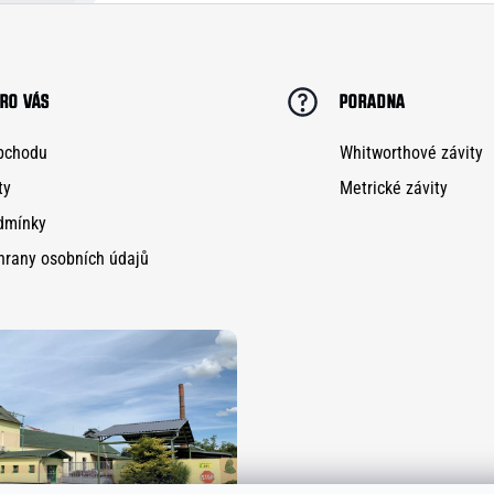
RO VÁS
PORADNA
bchodu
Whitworthové závity
ty
Metrické závity
dmínky
hrany osobních údajů