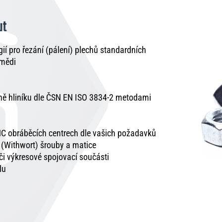
ut
í pro řezání (pálení) plechů standardních
 mědi
tně hliníku dle ČSN EN ISO 3834-2 metodami
C obráběcích centrech dle vašich požadavků
é (Withwort) šrouby a matice
 či výkresové spojovací součásti
lu