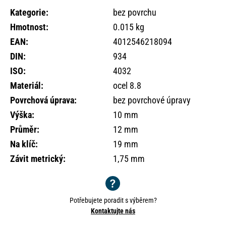
o
Kategorie
:
bez povrchu
r
Hmotnost
:
0.015 kg
u
č
EAN
:
4012546218094
u
DIN
:
934
j
ISO
:
4032
e
m
Materiál
:
ocel 8.8
e
Povrchová úprava
:
bez povrchové úpravy
Výška
:
10 mm
Průměr
:
12 mm
Na klíč
:
19 mm
Závit metrický
:
1,75 mm
Potřebujete poradit s výběrem?
Kontaktujte nás