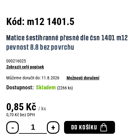
e
n
Kód:
m12 1401.5
a
j
Matice šestihranné přesné dle čsn 1401 m12
í
pevnost 8.8 bez povrchu
t
000216025
?
Zobrazit celý popisek
Můžeme doručit do:
11.8.2026
Možnosti doručení
Skladem
(2266 ks)
HLEDAT
0,85 Kč
/ ks
0,70 Kč bez DPH
Měrná
D
DO KOŠÍKU
cena:
o
p