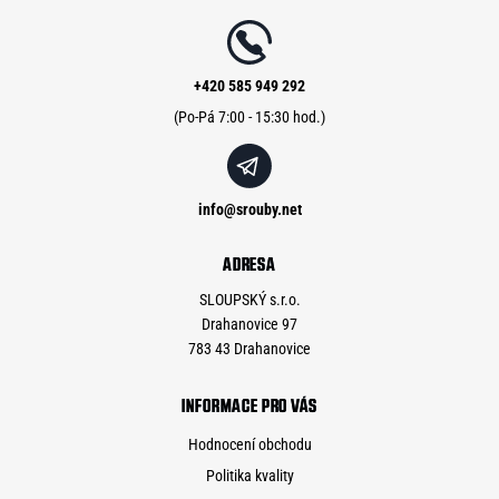
a
t
í
+420 585 949 292
info
@
srouby.net
ADRESA
SLOUPSKÝ s.r.o.
Drahanovice 97
783 43 Drahanovice
INFORMACE PRO VÁS
Hodnocení obchodu
Politika kvality