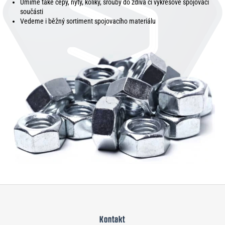
Umíme také čepy, nýty, kolíky, šrouby do zdiva či výkresové spojovací
součásti
Vedeme i běžný sortiment spojovacího materiálu
Z
á
Kontakt
p