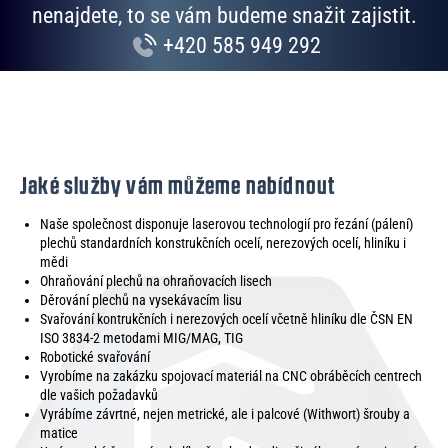
nenajdete, to se vám budeme snažit zajistit.
+420 585 949 292
Jaké služby vám můžeme nabídnout
Naše společnost disponuje laserovou technologií pro řezání (pálení)
plechů standardních konstrukčních ocelí, nerezových ocelí, hliníku i
mědi
Ohraňování plechů na ohraňovacích lisech
Děrování plechů na vysekávacím lisu
Svařování kontrukčních i nerezových ocelí včetně hliníku dle ČSN EN
ISO 3834-2 metodami MIG/MAG, TIG
Robotické svařování
Vyrobíme na zakázku spojovací materiál na CNC obráběcích centrech
dle vašich požadavků
Vyrábíme závrtné, nejen metrické, ale i palcové (Withwort) šrouby a
matice