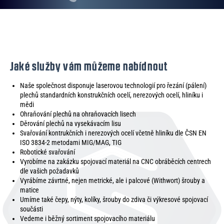
Jaké služby vám můžeme nabídnout
Naše společnost disponuje laserovou technologií pro řezání (pálení)
plechů standardních konstrukčních ocelí, nerezových ocelí, hliníku i
mědi
Ohraňování plechů na ohraňovacích lisech
Děrování plechů na vysekávacím lisu
Svařování kontrukčních i nerezových ocelí včetně hliníku dle ČSN EN
ISO 3834-2 metodami MIG/MAG, TIG
Robotické svařování
Vyrobíme na zakázku spojovací materiál na CNC obráběcích centrech
dle vašich požadavků
Vyrábíme závrtné, nejen metrické, ale i palcové (Withwort) šrouby a
matice
Umíme také čepy, nýty, kolíky, šrouby do zdiva či výkresové spojovací
součásti
Vedeme i běžný sortiment spojovacího materiálu