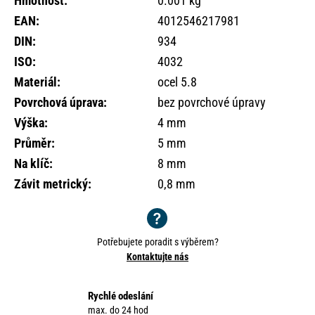
Hmotnost
:
0.001 kg
o
EAN
:
4012546217981
r
u
DIN
:
934
č
ISO
:
4032
u
Materiál
:
ocel 5.8
j
e
Povrchová úprava
:
bez povrchové úpravy
m
Výška
:
4 mm
e
Průměr
:
5 mm
Na klíč
:
8 mm
Závit metrický
:
0,8 mm
Potřebujete poradit s výběrem?
Kontaktujte nás
Rychlé odeslání
max. do 24 hod