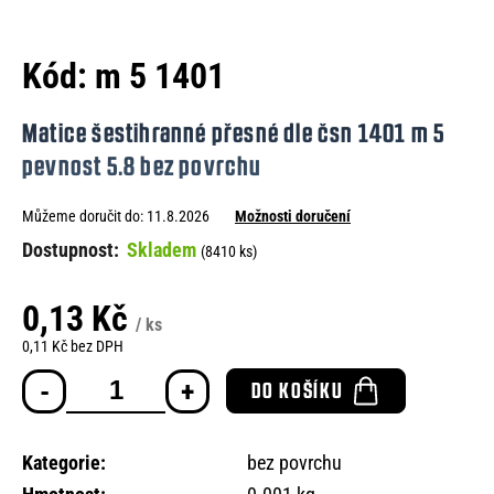
e
n
Kód:
m 5 1401
a
j
Matice šestihranné přesné dle čsn 1401 m 5
í
pevnost 5.8 bez povrchu
t
Můžeme doručit do:
11.8.2026
Možnosti doručení
?
Skladem
(8410 ks)
0,13 Kč
/ ks
HLEDAT
0,11 Kč bez DPH
Měrná
DO KOŠÍKU
cena:
D
o
Kategorie
:
bez povrchu
p