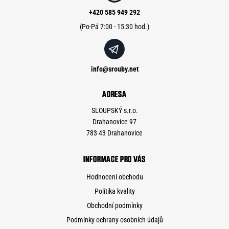
t
í
+420 585 949 292
info
@
srouby.net
ADRESA
SLOUPSKÝ s.r.o.
Drahanovice 97
783 43 Drahanovice
INFORMACE PRO VÁS
Hodnocení obchodu
Politika kvality
Obchodní podmínky
Podmínky ochrany osobních údajů