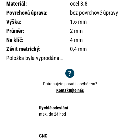
o
Materiál
:
ocel 8.8
r
Povrchová úprava
:
bez povrchové úpravy
u
Výška
:
1,6 mm
č
Průměr
:
2 mm
u
j
Na klíč
:
4 mm
e
Závit metrický
:
0,4 mm
m
Položka byla vyprodána…
e
Potřebujete poradit s výběrem?
Kontaktujte nás
Rychlé odeslání
max. do 24 hod
CNC