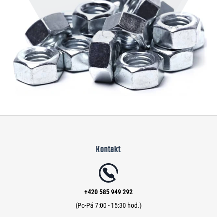
Z
á
Kontakt
p
a
t
í
+420 585 949 292