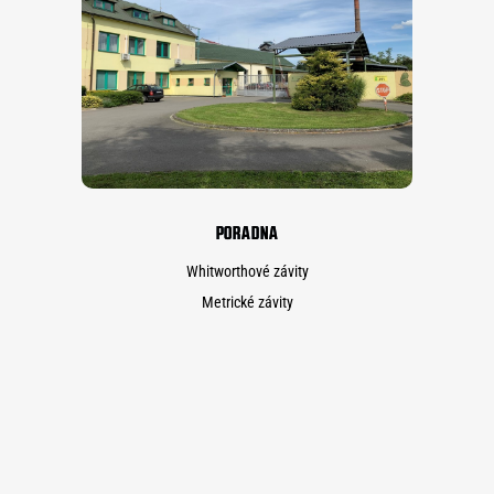
PORADNA
Whitworthové závity
Metrické závity