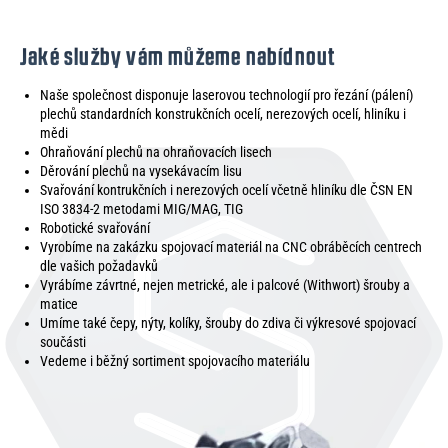
Jaké služby vám můžeme nabídnout
Naše společnost disponuje laserovou technologií pro řezání (pálení)
plechů standardních konstrukčních ocelí, nerezových ocelí, hliníku i
mědi
Ohraňování plechů na ohraňovacích lisech
Děrování plechů na vysekávacím lisu
Svařování kontrukčních i nerezových ocelí včetně hliníku dle ČSN EN
ISO 3834-2 metodami MIG/MAG, TIG
Robotické svařování
Vyrobíme na zakázku spojovací materiál na CNC obráběcích centrech
dle vašich požadavků
Vyrábíme závrtné, nejen metrické, ale i palcové (Withwort) šrouby a
matice
Umíme také čepy, nýty, kolíky, šrouby do zdiva či výkresové spojovací
součásti
Vedeme i běžný sortiment spojovacího materiálu