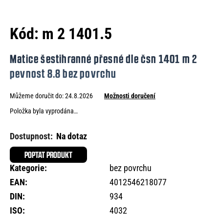
e
n
Kód:
m 2 1401.5
a
j
Matice šestihranné přesné dle čsn 1401 m 2
í
pevnost 8.8 bez povrchu
t
Můžeme doručit do:
24.8.2026
Možnosti doručení
?
Položka byla vyprodána…
Na dotaz
HLEDAT
POPTAT PRODUKT
Kategorie
:
bez povrchu
EAN
:
4012546218077
D
DIN
:
934
o
ISO
:
4032
p