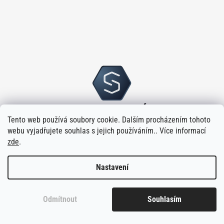
Tento web používá soubory cookie. Dalším procházením tohoto
webu vyjadřujete souhlas s jejich používáním.. Více informací
zde
.
Nastavení
Vytvořilo
na platformě
Shoptet
Odmítnout
Souhlasím
Copyright 2026
Sloupský s.r.o.
. Všechna práva vyhrazena.
Upravit
nastavení cookies