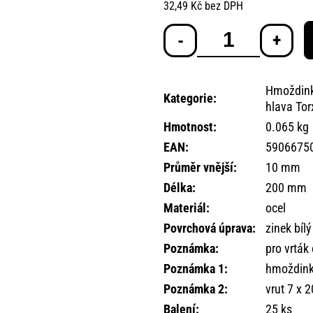
32,49 Kč bez DPH
Měrná
cena:
Hmoždink
Kategorie
:
hlava Tor
Hmotnost
:
0.065 kg
EAN
:
5906675
Průměr vnější
:
10 mm
Délka
:
200 mm
Materiál
:
ocel
Povrchová úprava
:
zinek bílý
Poznámka
:
pro vrtá
Poznámka 1
:
hmoždink
Poznámka 2
:
vrut 7 x 
Balení
:
25 ks