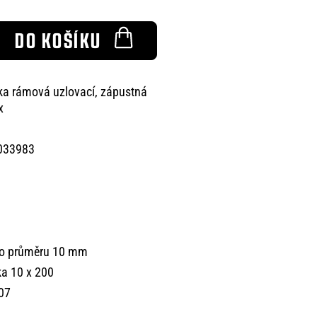
DO KOŠÍKU
a rámová uzlovací, zápustná
x
033983
k o průměru 10 mm
a 10 x 200
207