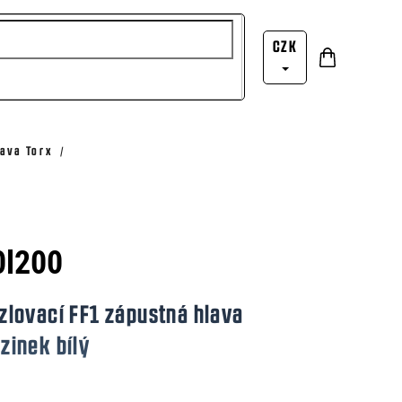
CZK
Nákupní
Přihlášení
košík
ava Torx
0l200
lovací FF1 zápustná hlava
inek bílý