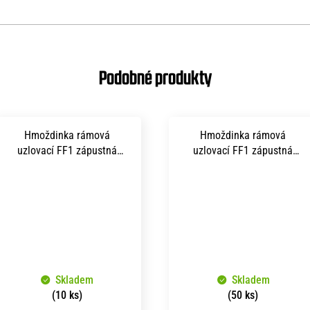
Hmoždinka rámová
Hmoždinka rámová
uzlovací FF1 zápustná
uzlovací FF1 zápustná
hlava TORX 40 10x300 mm
hlava TORX 30 8x120 mm
zinek bílý
A4 nerez
Skladem
Skladem
(10 ks)
(50 ks)