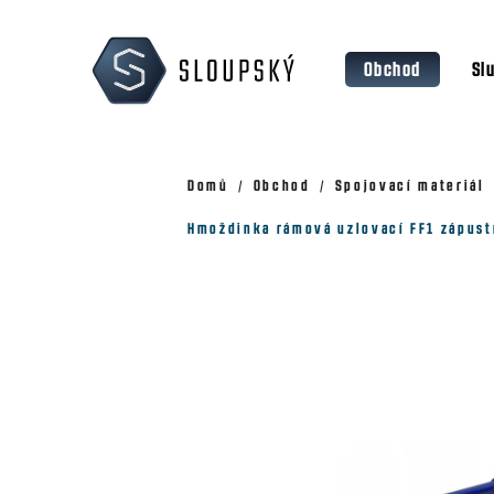
Přejít
K
na
o
Zpět
Zpět
obsah
Obchod
Sl
š
do
do
obchodu
obchodu
í
k
Domů
Obchod
Spojovací materiál
Hmoždinka rámová uzlovací FF1 zápust