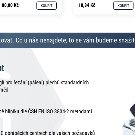
80,80 Kč
18,84 Kč
KOUPIT
KOUPIT
ovat. Co u nás nenajdete, to se vám budeme snažit 
ut
í pro řezání (pálení) plechů standardních
 mědi
tně hliníku dle ČSN EN ISO 3834-2 metodami
C obráběcích centrech dle vašich požadavků