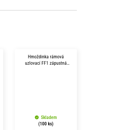
Hmoždinka rámová
uzlovací FF1 zápustná
hlava TORX 30 8x100 mm
zinek bílý
Skladem
(100 ks)