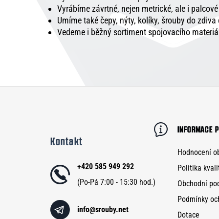
Vyrábíme závrtné, nejen metrické, ale i palcov
Umíme také čepy, nýty, kolíky, šrouby do zdiva
Vedeme i běžný sortiment spojovacího materiá
Z
á
p
INFORMACE P
Kontakt
a
Hodnocení o
t
+420 585 949 292
Politika kvali
í
Obchodní po
Podmínky oc
info
@
srouby.net
Dotace