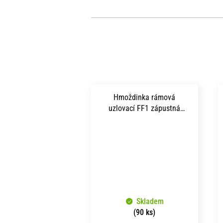
Hmoždinka rámová
uzlovací FF1 zápustná
hlava TORX 30 8x140 mm
zinek bílý
Skladem
(90 ks)