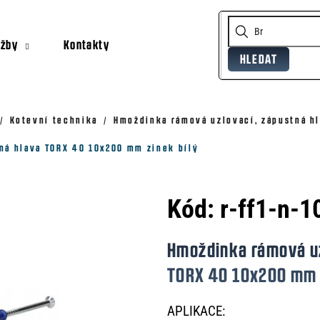
užby
Kontakty
HLEDAT
Co potřebujete najít?
Doporučujeme
Kotevní technika
Hmoždinka rámová uzlovací, zápustná hl
ná hlava TORX 40 10x200 mm zinek bílý
Kód:
r-ff1-n-1
Hmoždinka rámová uz
TORX 40 10x200 mm z
APLIKACE: