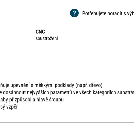
Potřebujete poradit s v
CNC
soustrožení
uje upevnění s měkkými podklady (např. dřevo)
e dosáhnout nejvyšších parametrů ve všech kategoriích substrá
 aby přizpůsobila hlavě šroubu
osý vzpěr