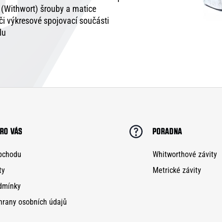
é (Withwort) šrouby a matice
 či výkresové spojovací součásti
lu
RO VÁS
PORADNA
bchodu
Whitworthové závity
ty
Metrické závity
dmínky
hrany osobních údajů