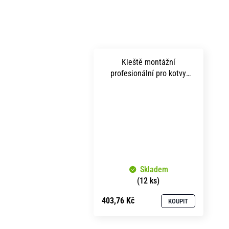
Kleště montážní
profesionální pro kotvy
rozpěrné SM
Skladem
(12 ks)
403,76 Kč
KOUPIT