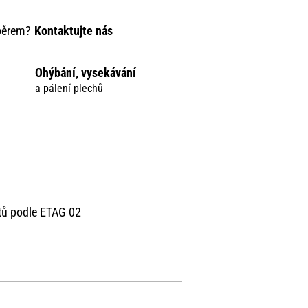
ýběrem?
Kontaktujte nás
Ohýbání, vysekávání
a pálení plechů
tů podle ETAG 02