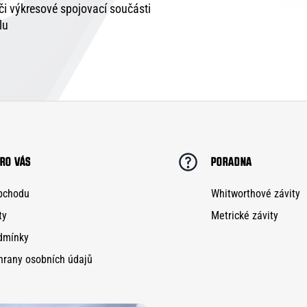
 či výkresové spojovací součásti
lu
RO VÁS
PORADNA
bchodu
Whitworthové závity
ty
Metrické závity
dmínky
hrany osobních údajů