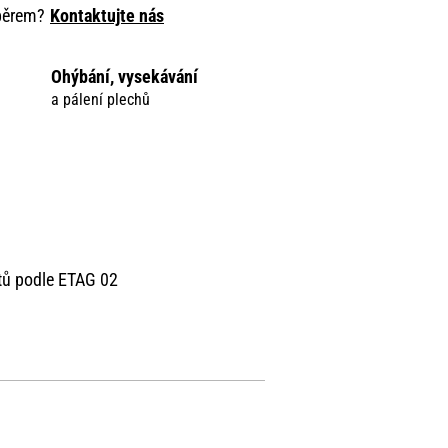
ýběrem?
Kontaktujte nás
Ohýbání, vysekávání
a pálení plechů
tů podle ETAG 02