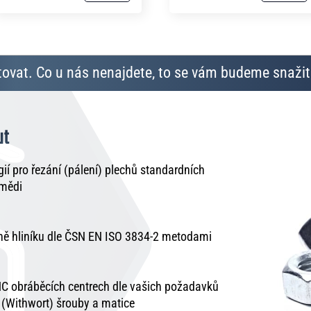
ovat. Co u nás nenajdete, to se vám budeme snažit 
ut
í pro řezání (pálení) plechů standardních
 mědi
tně hliníku dle ČSN EN ISO 3834-2 metodami
C obráběcích centrech dle vašich požadavků
é (Withwort) šrouby a matice