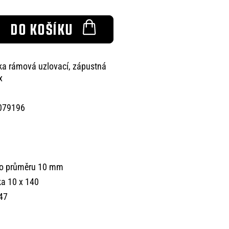
DO KOŠÍKU
a rámová uzlovací, zápustná
x
079196
k o průměru 10 mm
a 10 x 140
147