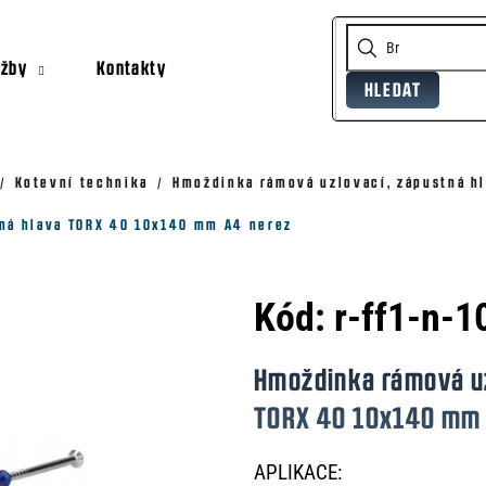
užby
Kontakty
HLEDAT
Co potřebujete najít?
Doporučujeme
Kotevní technika
Hmoždinka rámová uzlovací, zápustná hl
ná hlava TORX 40 10x140 mm A4 nerez
Kód:
r-ff1-n-1
Hmoždinka rámová uz
TORX 40 10x140 mm 
APLIKACE: