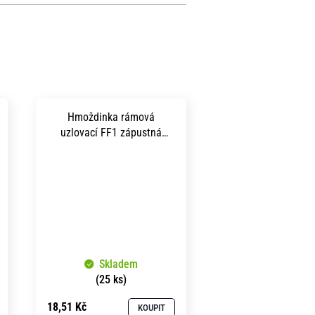
Hmoždinka rámová
uzlovací FF1 zápustná
hlava TORX 40 10x140 mm
zinek bílý
Skladem
(25 ks)
18,51 Kč
KOUPIT