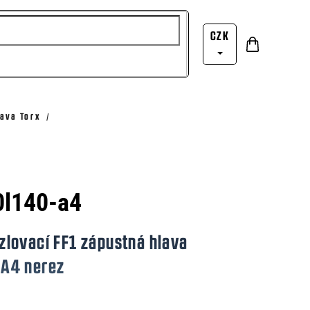
CZK
Nákupní
Přihlášení
košík
ava Torx
0l140-a4
lovací FF1 zápustná hlava
A4 nerez