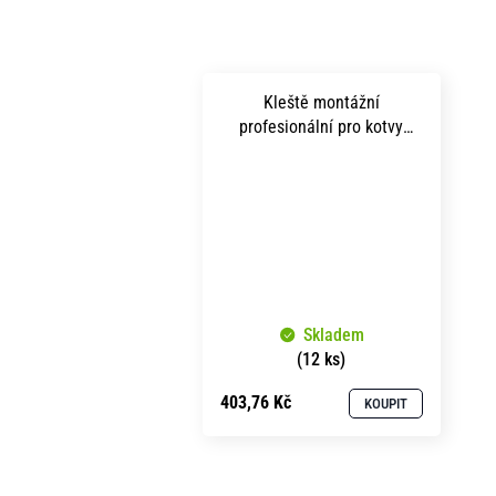
Kleště montážní
profesionální pro kotvy
rozpěrné SM
Skladem
(12 ks)
403,76 Kč
KOUPIT