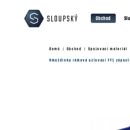
Přejít
K
na
o
Zpět
Zpět
obsah
Obchod
Sl
š
do
do
obchodu
obchodu
í
k
Domů
Obchod
Spojovací materiál
Hmoždinka rámová uzlovací FF1 zápust