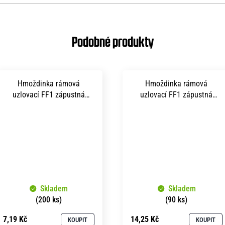
Hmoždinka rámová
Hmoždinka rámová
uzlovací FF1 zápustná
uzlovací FF1 zápustná
hlava TORX 30 8x 80 mm
hlava TORX 30 8x140 mm
zinek bílý
zinek bílý
Skladem
Skladem
(200 ks)
(90 ks)
7,19 Kč
14,25 Kč
KOUPIT
KOUPIT