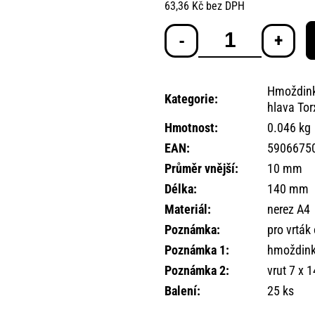
63,36 Kč bez DPH
Měrná
cena:
Hmoždink
Kategorie
:
hlava Tor
Hmotnost
:
0.046 kg
EAN
:
5906675
Průměr vnější
:
10 mm
Délka
:
140 mm
Materiál
:
nerez A4
Poznámka
:
pro vrtá
Poznámka 1
:
hmoždink
Poznámka 2
:
vrut 7 x 
Balení
:
25 ks