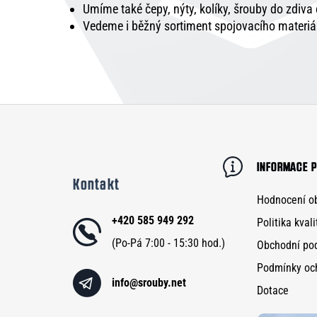
Umíme také čepy, nýty, kolíky, šrouby do zdiva
Vedeme i běžný sortiment spojovacího materiá
Z
á
p
INFORMACE P
Kontakt
a
Hodnocení o
t
+420 585 949 292
Politika kvali
í
Obchodní po
Podmínky oc
info
@
srouby.net
Dotace