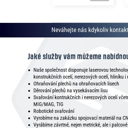
Neváhejte nás kdykoliv kontakt
Jaké služby vám můžeme nabídno
Naše společnost disponuje laserovou technologi
konstrukčních ocelí, nerezových ocelí, hliníku i
Ohraňování plechů na ohraňovacích lisech
Děrování plechů na vysekávacím lisu
Svařování kontrukčních i nerezových ocelí vče
MIG/MAG, TIG
Robotické svařování
Vyrobíme na zakázku spojovací materiál na CN
Vyrábíme závrtné, nejen metrické, ale i palcov