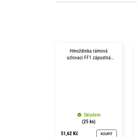
Hmoždinka rámová
uzlovací FF1 zápustná
hlava TORX 40 10x100 mm
A4 nerez
Skladem
(25 ks)
51,62 Kč
KOUPIT