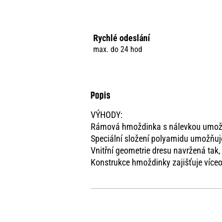
Rychlé odeslání
max. do 24 hod
VÝHODY:
Rámová hmoždinka s nálevkou umožň
Speciální složení polyamidu umožňuj
Vnitřní geometrie dresu navržená tak,
Konstrukce hmoždinky zajišťuje více