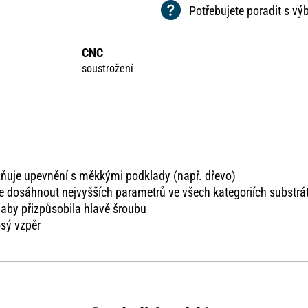
Potřebujete poradit s v
CNC
soustrožení
uje upevnění s měkkými podklady (např. dřevo)
e dosáhnout nejvyšších parametrů ve všech kategoriích substrá
 aby přizpůsobila hlavě šroubu
osý vzpěr