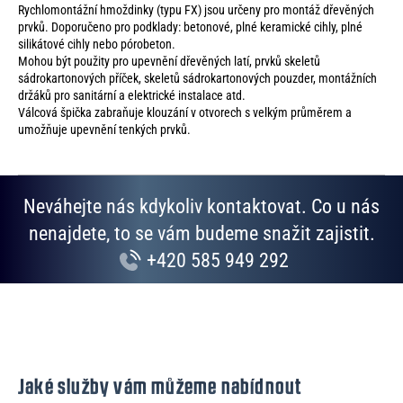
Rychlomontážní hmoždinky (typu FX) jsou určeny pro montáž dřevěných
prvků. Doporučeno pro podklady: betonové, plné keramické cihly, plné
silikátové cihly nebo pórobeton.
Mohou být použity pro upevnění dřevěných latí, prvků skeletů
sádrokartonových příček, skeletů sádrokartonových pouzder, montážních
držáků pro sanitární a elektrické instalace atd.
Válcová špička zabraňuje klouzání v otvorech s velkým průměrem a
umožňuje upevnění tenkých prvků.
Neváhejte nás kdykoliv kontaktovat. Co u nás
nenajdete, to se vám budeme snažit zajistit.
+420 585 949 292
Jaké služby vám můžeme nabídnout