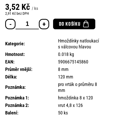
o
3,52 Kč
r
/ ks
2,91 Kč bez DPH
u
Měrná
č
DO KOŠÍKU
cena:
u
j
e
Hmoždínky natloukací
m
Kategorie
:
s válcovou hlavou
e
Hmotnost
:
0.018 kg
EAN
:
5906675145860
Průměr vnější
:
8 mm
Délka
:
120 mm
pro vrták o průměru 8
Poznámka
:
mm
Poznámka 1
:
hmoždinka 8 x 120
Poznámka 2
:
vrut 4,8 x 126
Balení
:
50 ks