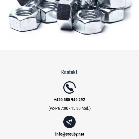
Z
á
Kontakt
p
a
t
í
+420 585 949 292
info
@
srouby.net