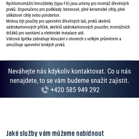
Rychlomontážní hmoždinky (typu FX) jsou určeny pro montáž dřevěných
prvků. Doporučeno pro podklady: betonové, plné keramické cihly, plné
silikátové cihly nebo pórobeton.
Mohou být použity pro upevnění dřevěných latí, prvků skeletů
sádrokartonových příček, skeletů sádrokartonových pouzder, montážních
držáků pro sanitární a elektrické instalace atd.
Válcová špička zabraňuje klouzání v otvorech s velkým průměrem a
umožňuje upevnění tenkých prvků.
Neváhejte nás kdykoliv kontaktovat. Co u nás
nenajdete, to se vám budeme snažit zajistit.
+420 585 949 292
Jaké služby vám můžeme nabídnout