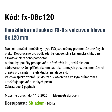
e
n
Kód:
fx-08c120
a
j
Hmoždinka natloukací FX-C s válcovou hlavou
í
8x 120 mm
t
Rychlomontážní hmoždinky (typu FX) jsou určeny pro montáž dřevěných
?
prvků. Doporučeno pro podklady: betonové, plné keramické cihly, plné
silikátové cihly nebo pórobeton.
Mohou být použity pro upevnění dřevěných latí, prvků skeletů
sádrokartonových příček, skeletů sádrokartonových pouzder, montážních
držáků pro sanitární a elektrické instalace atd.
HLEDAT
Válcová špička zabraňuje klouzání v otvorech s velkým průměrem a
umožňuje upevnění tenkých prvků.
Zobrazit celý popisek
Můžeme doručit do:
11.8.2026
Možnosti doručení
D
Skladem
o
(440 ks)
p