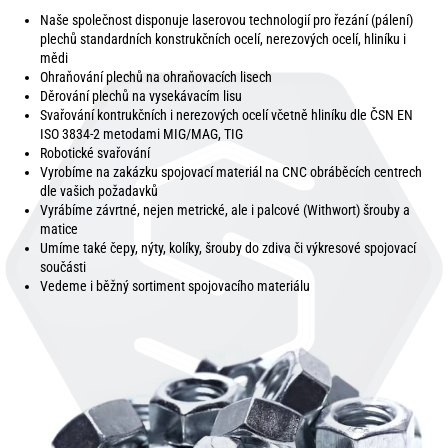
Naše společnost disponuje laserovou technologií pro řezání (pálení)
plechů standardních konstrukčních ocelí, nerezových ocelí, hliníku i
mědi
Ohraňování plechů na ohraňovacích lisech
Děrování plechů na vysekávacím lisu
Svařování kontrukčních i nerezových ocelí včetně hliníku dle ČSN EN
ISO 3834-2 metodami MIG/MAG, TIG
Robotické svařování
Vyrobíme na zakázku spojovací materiál na CNC obráběcích centrech
dle vašich požadavků
Vyrábíme závrtné, nejen metrické, ale i palcové (Withwort) šrouby a
matice
Umíme také čepy, nýty, kolíky, šrouby do zdiva či výkresové spojovací
součásti
Vedeme i běžný sortiment spojovacího materiálu