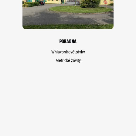
PORADNA
Whitworthové závity
Metrické závity