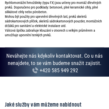
Rychlomontážní hmoždinky (typu FX) jsou určeny pro montáž dřevěných
prvků. Doporučeno pro podklady: betonové, plné keramické cihly, plné
silikátové cihly nebo pórobeton.
Mohou být použity pro upevnění dřevěných latí, prvků skeletů
sádrokartonových příček, skeletů sádrokartonových pouzder, montážních
držáků pro sanitární a elektrické instalace atd.
Válcová špička zabraňuje klouzání v otvorech s velkým průměrem a
umožňuje upevnění tenkých prvků.
Neváhejte nás kdykoliv kontaktovat. Co u nás
nenajdete, to se vám budeme snažit zajistit.
+420 585 949 292
Jaké služby vám můžeme nabídnout