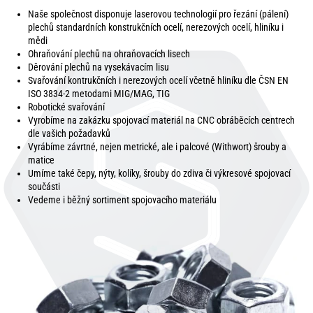
Naše společnost disponuje laserovou technologií pro řezání (pálení)
plechů standardních konstrukčních ocelí, nerezových ocelí, hliníku i
mědi
Ohraňování plechů na ohraňovacích lisech
Děrování plechů na vysekávacím lisu
Svařování kontrukčních i nerezových ocelí včetně hliníku dle ČSN EN
ISO 3834-2 metodami MIG/MAG, TIG
Robotické svařování
Vyrobíme na zakázku spojovací materiál na CNC obráběcích centrech
dle vašich požadavků
Vyrábíme závrtné, nejen metrické, ale i palcové (Withwort) šrouby a
matice
Umíme také čepy, nýty, kolíky, šrouby do zdiva či výkresové spojovací
součásti
Vedeme i běžný sortiment spojovacího materiálu