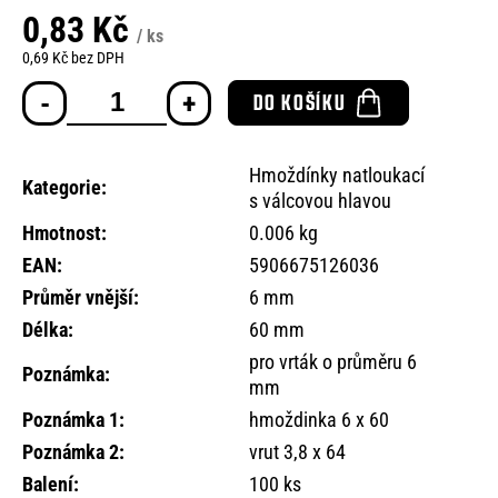
o
0,83 Kč
r
/ ks
0,69 Kč bez DPH
u
Měrná
č
DO KOŠÍKU
cena:
u
j
e
Hmoždínky natloukací
m
Kategorie
:
s válcovou hlavou
e
Hmotnost
:
0.006 kg
EAN
:
5906675126036
Průměr vnější
:
6 mm
Délka
:
60 mm
pro vrták o průměru 6
Poznámka
:
mm
Poznámka 1
:
hmoždinka 6 x 60
Poznámka 2
:
vrut 3,8 x 64
Balení
:
100 ks