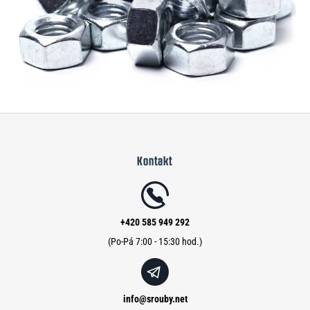
Z
á
Kontakt
p
a
t
í
+420 585 949 292
info
@
srouby.net