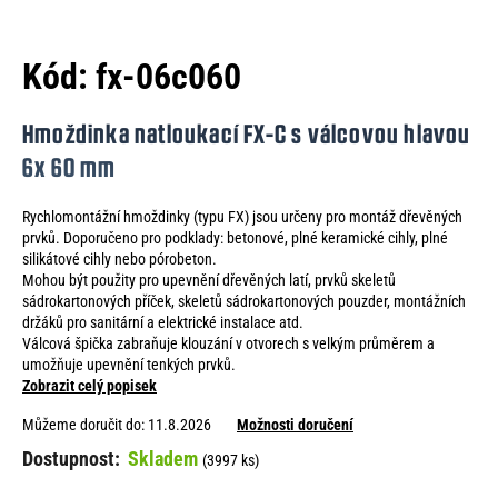
e
n
Kód:
fx-06c060
a
j
Hmoždinka natloukací FX-C s válcovou hlavou
í
6x 60 mm
t
Rychlomontážní hmoždinky (typu FX) jsou určeny pro montáž dřevěných
?
prvků. Doporučeno pro podklady: betonové, plné keramické cihly, plné
silikátové cihly nebo pórobeton.
Mohou být použity pro upevnění dřevěných latí, prvků skeletů
sádrokartonových příček, skeletů sádrokartonových pouzder, montážních
držáků pro sanitární a elektrické instalace atd.
HLEDAT
Válcová špička zabraňuje klouzání v otvorech s velkým průměrem a
umožňuje upevnění tenkých prvků.
Zobrazit celý popisek
Můžeme doručit do:
11.8.2026
Možnosti doručení
D
Skladem
o
(3997 ks)
p