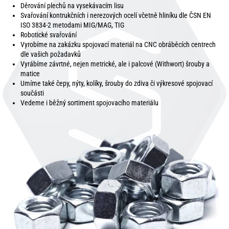
Děrování plechů na vysekávacím lisu
Svařování kontrukčních i nerezových ocelí včetně hliníku dle ČSN EN
ISO 3834-2 metodami MIG/MAG, TIG
Robotické svařování
Vyrobíme na zakázku spojovací materiál na CNC obráběcích centrech
dle vašich požadavků
Vyrábíme závrtné, nejen metrické, ale i palcové (Withwort) šrouby a
matice
Umíme také čepy, nýty, kolíky, šrouby do zdiva či výkresové spojovací
součásti
Vedeme i běžný sortiment spojovacího materiálu