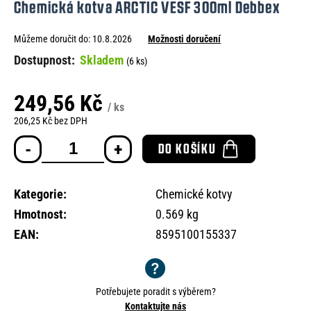
Chemická kotva ARCTIC VESF 300ml Debbex
e
n
Můžeme doručit do:
10.8.2026
Možnosti doručení
a
Skladem
(6 ks)
j
í
249,56 Kč
/ ks
t
206,25 Kč bez DPH
Měrná
?
DO KOŠÍKU
cena:
Kategorie
:
Chemické kotvy
Hmotnost
:
0.569 kg
HLEDAT
EAN
:
8595100155337
D
o
Potřebujete poradit s výběrem?
p
Kontaktujte nás