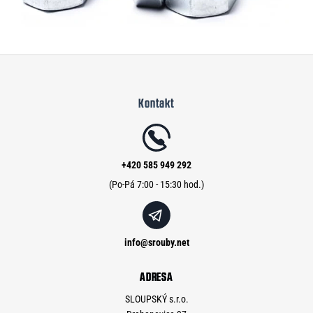
Z
á
Kontakt
p
a
t
í
+420 585 949 292
info
@
srouby.net
ADRESA
SLOUPSKÝ s.r.o.