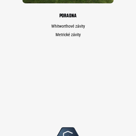
PORADNA
Whitworthové závity
Metrické závity