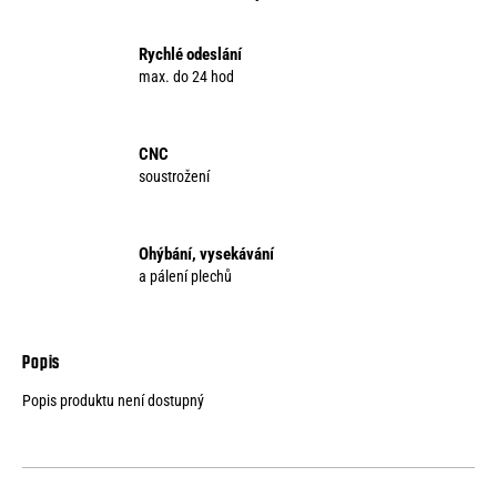
o
r
Rychlé odeslání
u
max. do 24 hod
č
u
j
CNC
e
soustrožení
m
e
Ohýbání, vysekávání
a pálení plechů
Popis produktu není dostupný