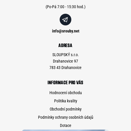
í
info
@
srouby.net
ADRESA
SLOUPSKÝ s.r.o.
Drahanovice 97
783 43 Drahanovice
INFORMACE PRO VÁS
Hodnocení obchodu
Politika kvality
Obchodní podmínky
Podmínky ochrany osobních údajů
Dotace