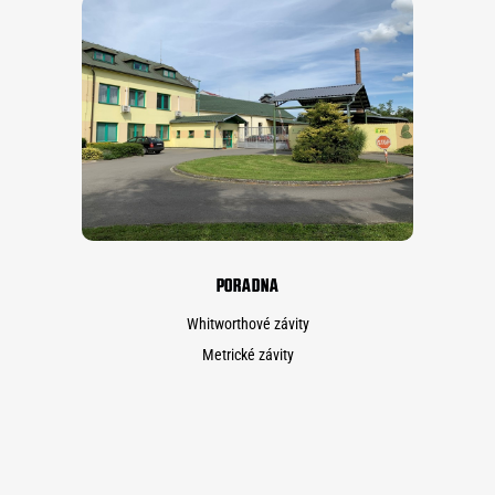
PORADNA
Whitworthové závity
Metrické závity