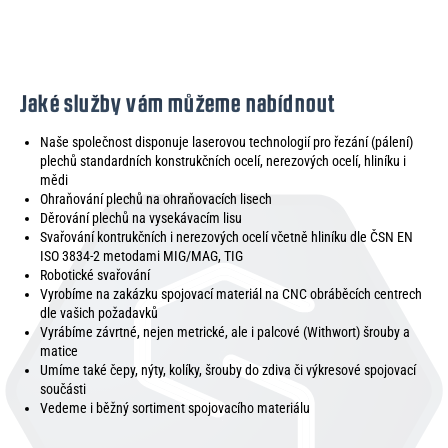
Jaké služby vám můžeme nabídnout
Naše společnost disponuje laserovou technologií pro řezání (pálení)
plechů standardních konstrukčních ocelí, nerezových ocelí, hliníku i
mědi
Ohraňování plechů na ohraňovacích lisech
Děrování plechů na vysekávacím lisu
Svařování kontrukčních i nerezových ocelí včetně hliníku dle ČSN EN
ISO 3834-2 metodami MIG/MAG, TIG
Robotické svařování
Vyrobíme na zakázku spojovací materiál na CNC obráběcích centrech
dle vašich požadavků
Vyrábíme závrtné, nejen metrické, ale i palcové (Withwort) šrouby a
matice
Umíme také čepy, nýty, kolíky, šrouby do zdiva či výkresové spojovací
součásti
Vedeme i běžný sortiment spojovacího materiálu