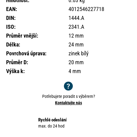
Hmotnost
:
0.03 kg
o
EAN
:
4012546227718
r
u
DIN
:
1444.A
č
ISO
:
2341.A
u
Průměr vnější
:
12 mm
j
e
Délka
:
24 mm
m
Povrchová úprava
:
zinek bílý
e
Průměr D
:
20 mm
Výška k
:
4 mm
Potřebujete poradit s výběrem?
Kontaktujte nás
Rychlé odeslání
max. do 24 hod