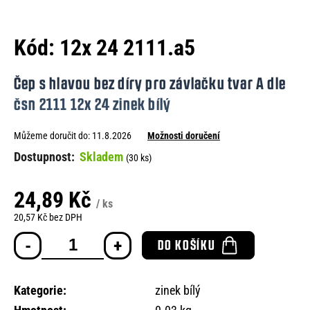
e
n
Kód:
12x 24 2111.a5
a
j
Čep s hlavou bez díry pro závlačku tvar A dle
í
čsn 2111 12x 24 zinek bílý
t
Můžeme doručit do:
11.8.2026
Možnosti doručení
?
Skladem
(30 ks)
24,89 Kč
/ ks
HLEDAT
20,57 Kč bez DPH
Měrná
DO KOŠÍKU
cena:
D
o
Kategorie
:
zinek bílý
p