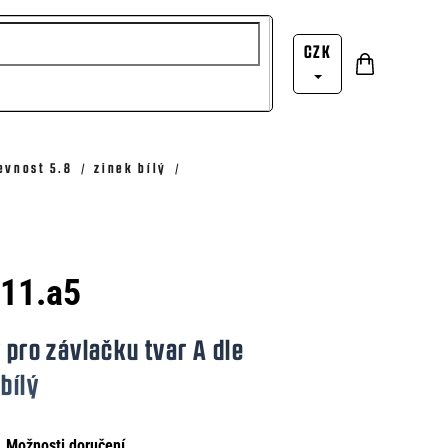
CZK
Nákupní
Přihlášení
košík
evnost 5.8
zinek bílý
111.a5
 pro závlačku tvar A dle
bílý
Možnosti doručení