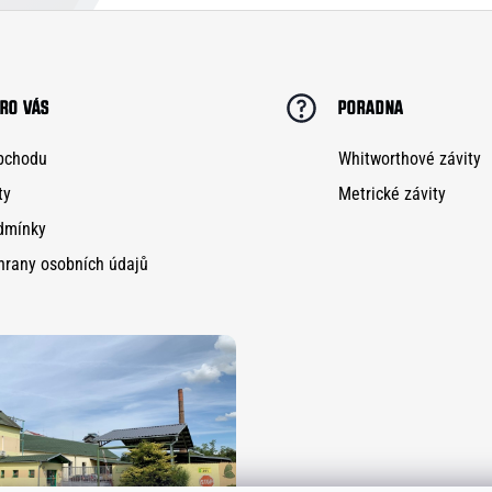
RO VÁS
PORADNA
bchodu
Whitworthové závity
ty
Metrické závity
dmínky
hrany osobních údajů