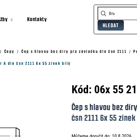
užby
Kontakty
HLEDAT
Co potřebujete najít?
Doporučujeme
Čepy
Čep s hlavou bez díry pro závlačku dle čsn 2111
P
r A dle čsn 2111 6x 55 zinek bílý
Kód:
06x 55 2
Čep s hlavou bez díry
čsn 2111 6x 55 zinek 
Můžeme doručit do:
10.8.2026