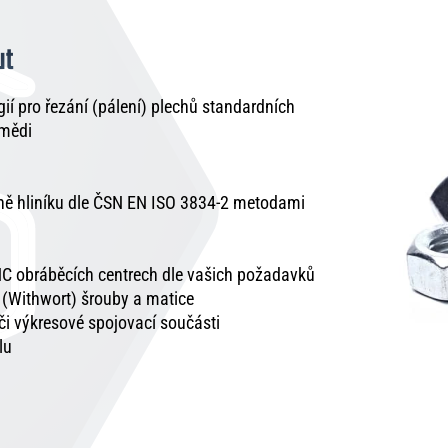
ut
í pro řezání (pálení) plechů standardních
 mědi
tně hliníku dle ČSN EN ISO 3834-2 metodami
C obráběcích centrech dle vašich požadavků
é (Withwort) šrouby a matice
 či výkresové spojovací součásti
lu