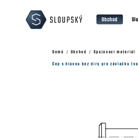
Přejít
K
na
o
Zpět
Zpět
obsah
Obchod
Sl
š
do
do
obchodu
obchodu
í
k
Domů
Obchod
Spojovací materiál
Čep s hlavou bez díry pro závlačku tva