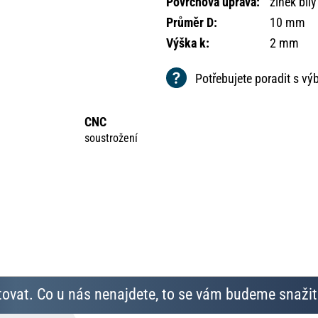
Povrchová úprava
:
zinek bílý
Průměr D
:
10 mm
Výška k
:
2 mm
Potřebujete poradit s v
CNC
soustrožení
ovat. Co u nás nenajdete, to se vám budeme snažit 