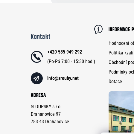
Z
á
p
INFORMACE P
Kontakt
a
Hodnocení o
t
+420 585 949 292
Politika kvali
í
Obchodní po
Podmínky oc
info
@
srouby.net
Dotace
ADRESA
SLOUPSKÝ s.r.o.
Drahanovice 97
783 43 Drahanovice