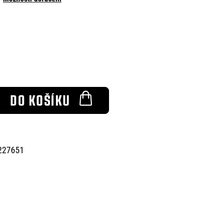
DO KOŠÍKU
227651