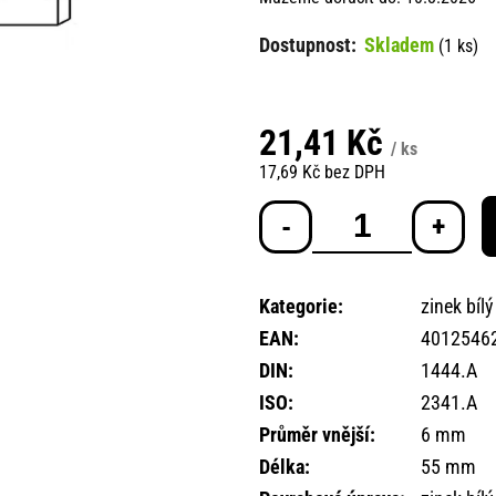
Skladem
(1 ks)
21,41 Kč
/ ks
17,69 Kč bez DPH
Měrná
cena:
Kategorie
:
zinek bílý
EAN
:
4012546
DIN
:
1444.A
ISO
:
2341.A
Průměr vnější
:
6 mm
Délka
:
55 mm