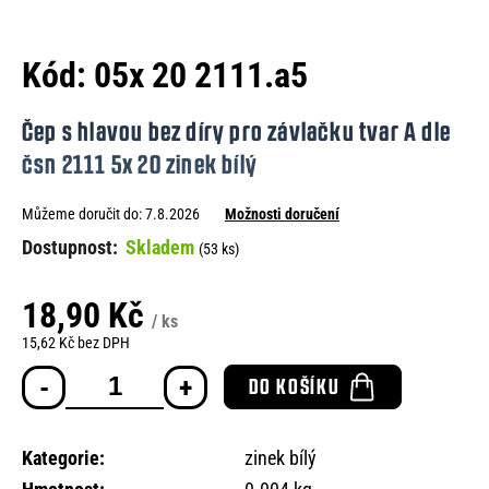
e
n
Kód:
05x 20 2111.a5
a
j
Čep s hlavou bez díry pro závlačku tvar A dle
í
čsn 2111 5x 20 zinek bílý
t
Můžeme doručit do:
7.8.2026
Možnosti doručení
?
Skladem
(53 ks)
18,90 Kč
/ ks
HLEDAT
15,62 Kč bez DPH
Měrná
DO KOŠÍKU
cena:
D
o
Kategorie
:
zinek bílý
p