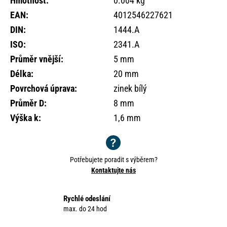
Hmotnost
:
0.004 kg
o
EAN
:
4012546227621
r
u
DIN
:
1444.A
č
ISO
:
2341.A
u
Průměr vnější
:
5 mm
j
e
Délka
:
20 mm
m
Povrchová úprava
:
zinek bílý
e
Průměr D
:
8 mm
Výška k
:
1,6 mm
Potřebujete poradit s výběrem?
Kontaktujte nás
Rychlé odeslání
max. do 24 hod