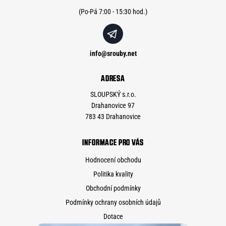
í
info
@
srouby.net
ADRESA
SLOUPSKÝ s.r.o.
Drahanovice 97
783 43 Drahanovice
INFORMACE PRO VÁS
Hodnocení obchodu
Politika kvality
Obchodní podmínky
Podmínky ochrany osobních údajů
Dotace