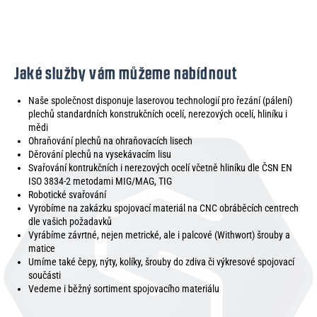
Jaké služby vám můžeme nabídnout
Naše společnost disponuje laserovou technologií pro řezání (pálení)
plechů standardních konstrukčních ocelí, nerezových ocelí, hliníku i
mědi
Ohraňování plechů na ohraňovacích lisech
Děrování plechů na vysekávacím lisu
Svařování kontrukčních i nerezových ocelí včetně hliníku dle ČSN EN
ISO 3834-2 metodami MIG/MAG, TIG
Robotické svařování
Vyrobíme na zakázku spojovací materiál na CNC obráběcích centrech
dle vašich požadavků
Vyrábíme závrtné, nejen metrické, ale i palcové (Withwort) šrouby a
matice
Umíme také čepy, nýty, kolíky, šrouby do zdiva či výkresové spojovací
součásti
Vedeme i běžný sortiment spojovacího materiálu