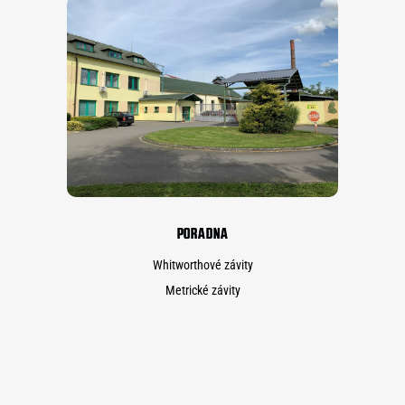
PORADNA
Whitworthové závity
Metrické závity