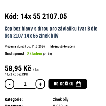
e
n
Kód:
14x 55 2107.05
a
j
Čep bez hlavy s dírou pro závlačku tvar B dle
í
čsn 2107 14x 55 zinek bílý
t
Můžeme doručit do:
11.8.2026
Možnosti doručení
?
Skladem
(20 ks)
58,95 Kč
/ ks
HLEDAT
48,72 Kč bez DPH
Měrná
DO KOŠÍKU
cena:
D
o
Kategorie
:
zinek bílý
p