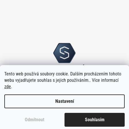
Tento web používá soubory cookie. Dalším procházením tohoto
webu vyjadřujete souhlas s jejich používáním.. Více informací
zde
.
Nastavení
Vytvořilo
na platformě
Shoptet
Odmítnout
Souhlasím
Copyright 2026
Sloupský s.r.o.
. Všechna práva vyhrazena.
Upravit
nastavení cookies