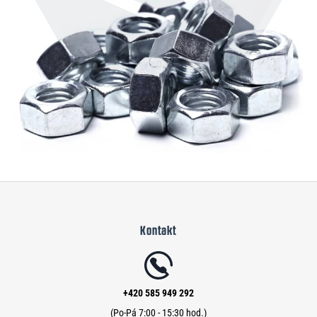
Z
á
Kontakt
p
a
t
í
+420 585 949 292