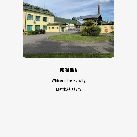
PORADNA
Whitworthové závity
Metrické závity