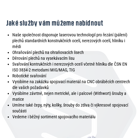
Jaké služby vám můžeme nabídnout
Naše společnost disponuje laserovou technologií pro řezání (pálení)
plechů standardních konstrukčních ocelí, nerezových ocelí, hliníku i
mědi
Ohraňování plechů na ohraňovacích lisech
Děrování plechů na vysekávacím lisu
Svařování kontrukčních i nerezových ocelí včetně hliníku dle ČSN EN
ISO 3834-2 metodami MIG/MAG, TIG
Robotické svařování
Vyrobíme na zakázku spojovací materiál na CNC obráběcích centrech
dle vašich požadavků
Vyrábíme závrtné, nejen metrické, ale i palcové (Withwort) šrouby a
matice
Umíme také čepy, nýty, kolíky, šrouby do zdiva či výkresové spojovací
součásti
Vedeme i běžný sortiment spojovacího materiálu