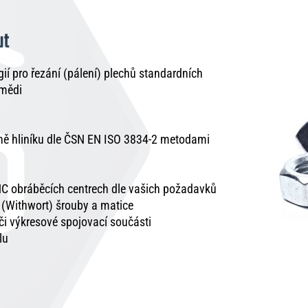
ut
í pro řezání (pálení) plechů standardních
 mědi
tně hliníku dle ČSN EN ISO 3834-2 metodami
C obráběcích centrech dle vašich požadavků
é (Withwort) šrouby a matice
 či výkresové spojovací součásti
lu