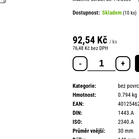
Skladem
(10 ks)
92,54 Kč
/ ks
76,48 Kč bez DPH
Měrná
cena:
Kategorie
:
bez povr
Hmotnost
:
0.794 kg
EAN
:
4012546
DIN
:
1443.A
ISO
:
2340.A
Průměr vnější
:
30 mm