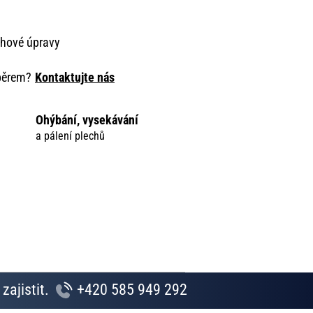
chové úpravy
ýběrem?
Kontaktujte nás
Ohýbání, vysekávání
a pálení plechů
zajistit.
+420 585 949 292