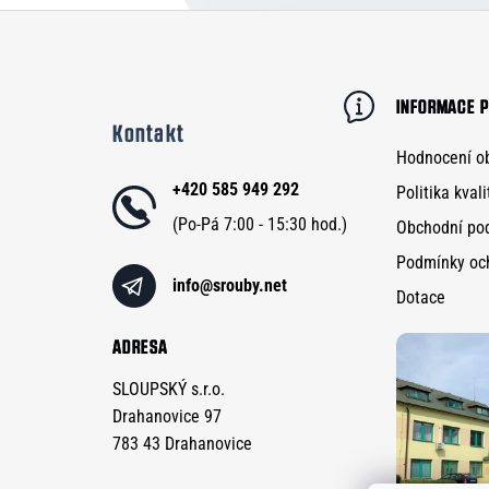
Z
á
p
INFORMACE P
Kontakt
a
Hodnocení o
t
+420 585 949 292
Politika kvali
í
Obchodní po
Podmínky oc
info
@
srouby.net
Dotace
ADRESA
SLOUPSKÝ s.r.o.
Drahanovice 97
783 43 Drahanovice