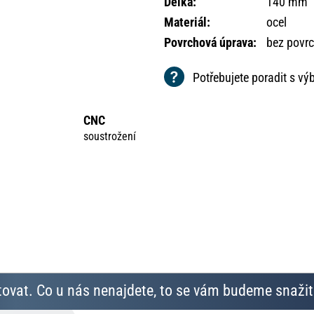
Délka
:
140 mm
Materiál
:
ocel
Povrchová úprava
:
bez povr
Potřebujete poradit s v
CNC
soustrožení
ovat. Co u nás nenajdete, to se vám budeme snažit 