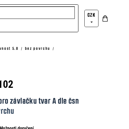
CZK
Nákupní
Přihlášení
košík
vnost 5.8
bez povrchu
102
pro závlačku tvar A dle čsn
vrchu
Možnosti doručení