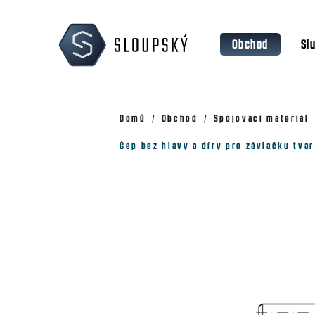
Přejít
K
na
o
Zpět
Zpět
obsah
Obchod
Sl
š
do
do
obchodu
obchodu
í
k
Domů
Obchod
Spojovací materiál
Čep bez hlavy a díry pro závlačku tva