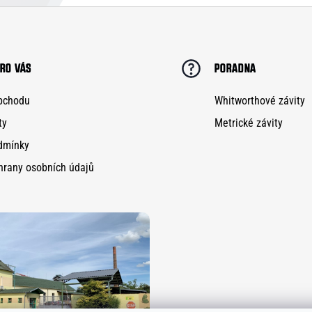
RO VÁS
PORADNA
bchodu
Whitworthové závity
ty
Metrické závity
dmínky
hrany osobních údajů