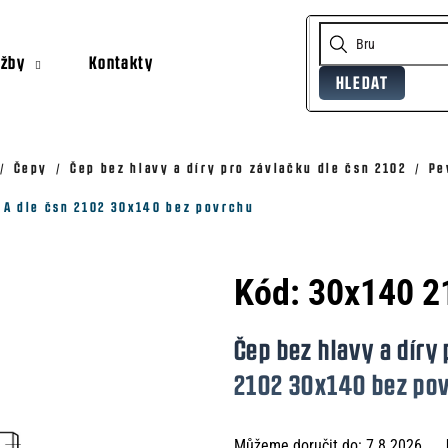
užby
Kontakty
HLEDAT
Co potřebujete najít?
Doporučujeme
Čepy
Čep bez hlavy a díry pro závlačku dle čsn 2102
Pe
r A dle čsn 2102 30x140 bez povrchu
Kód:
30x140 2
Čep bez hlavy a díry 
2102 30x140 bez po
Můžeme doručit do:
7.8.2026