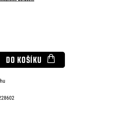
DO KOŠÍKU
chu
228602